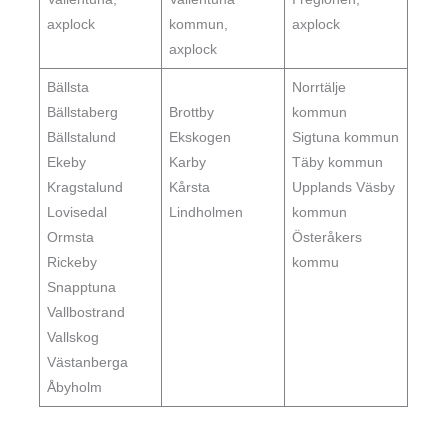
axplock
kommun,
axplock
axplock
Bällsta
Norrtälje
Bällstaberg
Brottby
kommun
Bällstalund
Ekskogen
Sigtuna kommun
Ekeby
Karby
Täby kommun
Kragstalund
Kårsta
Upplands Väsby
Lovisedal
Lindholmen
kommun
Ormsta
Österåkers
Rickeby
kommu
Snapptuna
Vallbostrand
Vallskog
Västanberga
Åbyholm