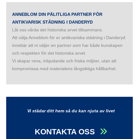
ANNEBLOM DIN PÅLITLIGA PARTNER FÖR
ANTIKVARISK STÄDNING I DANDERYD
Låt oss vårda det historiska arvet tillsammans.
Att välja Anneblom för er antikvariska städning i Danderyd
innebär att ni väljer en partner som har både kunskapen
och respekten för det historiska arvet.
Vi skapar rena, inbjudande och friska miljöer, utan att
kompromissa med materialens långsiktiga hållbarhet.
Vi städar ditt hem så du kan njuta av livet
KONTAKTA OSS