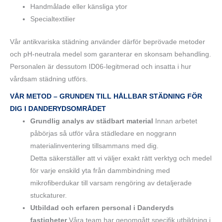
Handmålade eller känsliga ytor
Specialtextilier
Vår antikvariska städning använder därför beprövade metoder
och pH-neutrala medel som garanterar en skonsam behandling.
Personalen är dessutom ID06-legitmerad och insatta i hur
vårdsam städning utförs.
VÅR METOD – GRUNDEN TILL HÅLLBAR STÄDNING FÖR
DIG I DANDERYDSOMRÅDET
Grundlig analys av städbart material
Innan arbetet
påbörjas så utför våra städledare en noggrann
materialinventering tillsammans med dig.
Detta säkerställer att vi väljer exakt rätt verktyg och medel
för varje enskild yta från dammbindning med
mikrofiberdukar till varsam rengöring av detaljerade
stuckaturer.
Utbildad och erfaren personal i Danderyds
fastigheter
Våra team har genomgått specifik utbildning i