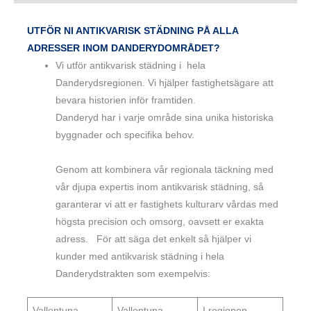
UTFÖR NI ANTIKVARISK STÄDNING PÅ ALLA
ADRESSER INOM DANDERYDOMRÅDET?
Vi utför antikvarisk städning i hela
Danderydsregionen. Vi hjälper fastighetsägare att
bevara historien inför framtiden.
Danderyd har i varje område sina unika historiska
byggnader och specifika behov.
Genom att kombinera vår regionala täckning med
vår djupa expertis inom antikvarisk städning, så
garanterar vi att er fastighets kulturarv vårdas med
högsta precision och omsorg, oavsett er exakta
adress. För att säga det enkelt så hjälper vi
kunder med antikvarisk städning i hela
Danderydstrakten som exempelvis:
Vallentuna,
Vallentuna
I regionen,