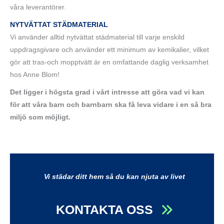
våra leverantörer.
NYTVÄTTAT STÄDMATERIAL
Vi använder alltid nytvättat städmaterial till varje enskild
uppdragsgivare och använder ett minimum av kemikalier, vilket
gör att tras-och mopptvätt är en omfattande daglig verksamhet
hos Anne Blom!
Det ligger i högsta grad i vårt intresse att göra vad vi kan
för att våra barn och barnbarn ska få leva vidare i en så bra
miljö som möjligt.
Vi städar ditt hem så du kan njuta av livet
KONTAKTA OSS