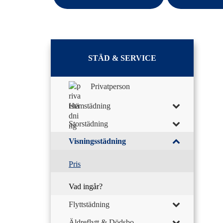
STÄD & SERVICE
Privatperson
Hemstädning
Storstädning
Visningsstädning
Pris
Vad ingår?
Flyttstädning
Äldreflytt & Dödsbo