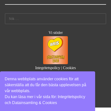
Sök
efter:
Vi stöder
Integritetspolicy
|
Cookies
Denna webbplats använder cookies för att
säkerställa att du får den bästa upplevelsen på
vår webbplats.
Du kan läsa mer i vår sida för:
Integritetspolicy
och
Datainsamling & Cookies