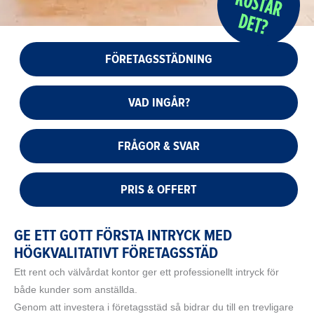
FÖRETAGSSTÄDNING
VAD INGÅR?
FRÅGOR & SVAR
PRIS & OFFERT
GE ETT GOTT FÖRSTA INTRYCK MED
HÖGKVALITATIVT FÖRETAGSSTÄD
Ett rent och välvårdat kontor ger ett professionellt intryck för
både kunder som anställda.
Genom att investera i företagsstäd så bidrar du till en trevligare