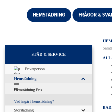
HEMSTÄDNING
FRÅGOR & SVA
HEM
Samtl
STÄD & SERVICE
ALL
Privatperson
Hemstädning
Hemstädning Pris
Vad ingår i hemstädning?
BAD
Storstädning