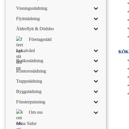
Visningsstädning
Flyttstädning
Äldreflytt & Dödsbo
Företagsstäd
Lokalvård
KÖK
Butiksstädning
Kontorsstädning
Trappstädning
Byggstädning
Fönsterputsning
Om oss
Mina Sidor