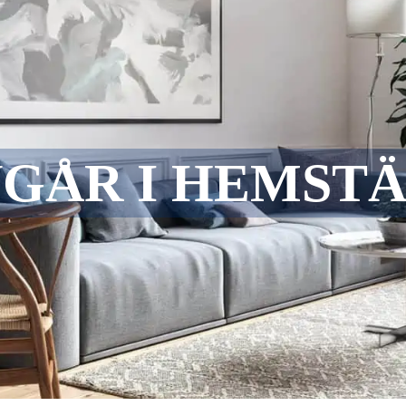
NGÅR I HEMST