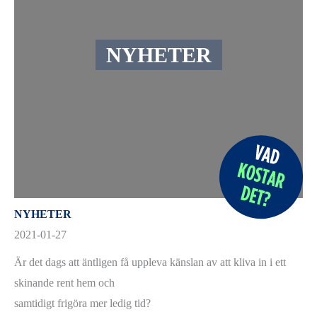
NYHETER
NYHETER
2021-01-27
Är det dags att äntligen få uppleva känslan av att kliva in i ett
skinande rent hem och
samtidigt frigöra mer ledig tid?