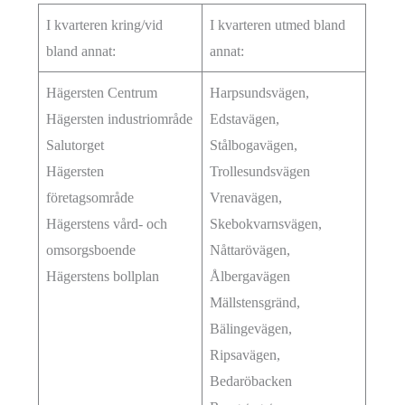
I kvarteren kring/vid
I kvarteren utmed bland
bland annat:
annat:
Hägersten Centrum
Harpsundsvägen,
Hägersten industriområde
Edstavägen,
Salutorget
Stålbogavägen,
Hägersten
Trollesundsvägen
företagsområde
Vrenavägen,
Hägerstens vård- och
Skebokvarnsvägen,
omsorgsboende
Nåttarövägen,
Hägerstens bollplan
Ålbergavägen
Mällstensgränd,
Bälingevägen,
Ripsavägen,
Bedaröbacken