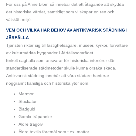
För oss på Anne Blom så innebär det ett åtagande att skydda
det historiska värdet, samtidigt som vi skapar en ren och
välskött miljö.
VEM OCH VILKA HAR BEHOV AV ANTIKVARISK STÄDNING I
JÄRFÄLLA
Tjänsten riktar sig till fastighetsägare, museer, kyrkor, förvaltare
av kulturmärkta byggnader i Järfällasområdet.
Enkelt sagt alla som ansvarar för historiska interiörer där
standardiserade städmetoder skulle kunna orsaka skada.
Antikvarisk städning innebär att våra städare hanterar
noggrannt känsliga och historiska ytor som:
Marmor
Stuckatur
Bladguld
Gamla träpaneler
Äldre trägolv
Äldre textila föremål som t.ex. mattor