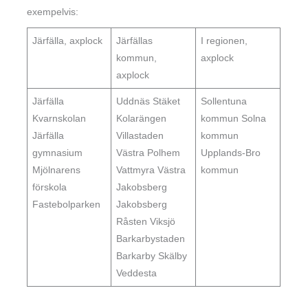
exempelvis:
Järfälla, axplock
Järfällas
I regionen,
kommun,
axplock
axplock
Järfälla
Uddnäs Stäket
Sollentuna
Kvarnskolan
Kolarängen
kommun Solna
Järfälla
Villastaden
kommun
gymnasium
Västra Polhem
Upplands-Bro
Mjölnarens
Vattmyra Västra
kommun
förskola
Jakobsberg
Fastebolparken
Jakobsberg
Råsten Viksjö
Barkarbystaden
Barkarby Skälby
Veddesta