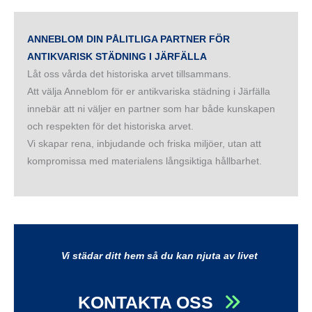
ANNEBLOM DIN PÅLITLIGA PARTNER FÖR
ANTIKVARISK STÄDNING I JÄRFÄLLA
Låt oss vårda det historiska arvet tillsammans.
Att välja Anneblom för er antikvariska städning i Järfälla
innebär att ni väljer en partner som har både kunskapen
och respekten för det historiska arvet.
Vi skapar rena, inbjudande och friska miljöer, utan att
kompromissa med materialens långsiktiga hållbarhet.
Vi städar ditt hem så du kan njuta av livet
KONTAKTA OSS