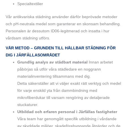
Specialtextilier
Vår antikvariska städning använder därför beprövade metoder
och pH-neutrala medel som garanterar en skonsam behandling.
Personalen är dessutom ID06-legitmerad och insatta i hur
vårdsam städning utförs.
VÅR METOD – GRUNDEN TILL HÅLLBAR STÄDNING FÖR
DIG I JÄRFÄLLASOMRÅDET
Grundlig analys av städbart material
Innan arbetet
påbörjas så utför våra städledare en noggrann
materialinventering tillsammans med dig.
Detta säkerställer att vi väljer exakt rätt verktyg och medel
för varje enskild yta från dammbindning med
mikrofiberdukar till varsam rengöring av detaljerade
stuckaturer.
Utbildad och erfaren personal i Järfällas fastigheter
Våra team har genomgått specifik utbildning i vårdande
av skyddade miljöer, skadeförebyggande åtgärder och de