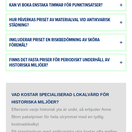
KAN VI BOKA ENSTAKA TIMMAR FÖR PUNKTINSATSER?
HUR PÅVERKAS PRISET AV MATERIALVAL VID ANTIKVARISK
STÄDNING?
INKLUDERAR PRISET EN RISKBEDÖMNING AV SKÖRA
FÖREMÅL?
FINNS DET FASTA PRISER FÖR PERIODISKT UNDERHÅLL AV
HISTORISKA MILJÖER?
VAD KOSTAR SPECIALISERAD LOKALVÅRD FÖR
HISTORISKA MILJÖER?
Eftersom varje historisk yta är unikt, så erbjuder Anne
Blom paketpriser för hela utrymmet med en tydlig
kostnadskalkyl.
Ett standardrum med antikvariska ytor kostar ofta mellan