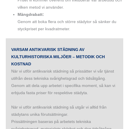
Priset vi kommer överens om inkluderar vår arbetstid och
vilken metod vi använder.
Mängdrabatt:
Genom att boka flera och större städytor så sänker du
styckpriset per kvadratmeter.
VARSAM ANTIKVARISK STÄDNING AV
KULTURHISTORISKA MILJÖER – METODIK OCH
KOSTNAD
När vi utför antikvarisk städning så prissätter vi vår tjänst
utifrån dess tekniska svårighetsgrad och tidsåtgång.
Genom att dela upp arbetet i specifika moment, så kan vi
erbjuda fasta priser för respektive städyta.
När vi utför antikvarisk städning så utgår vi alltid från
städytans unika förutsättningar.
Prissättningen baseras på arbetets tekniska
svårighetsgrad, materialets skörhet och den tidsåtgång