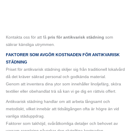
Kontakta oss för att få
pris för antikvarisk städning
som
säkrar känsliga utrymmen.
FAKTORER SOM AVGÖR KOSTNADEN FÖR ANTIKVARISK
STÄDNING
Priset för antikvarisk städning skiljer sig från traditionell lokalvård
då det kräver säkrad personal och godkända material.
Genom att inventera dina ytor som innehåller linoljefärg, sköra
textilier eller obehandlat trä så kan vi ge dig en rättvis offert.
Antikvarisk städning handlar om att arbeta långsamt och
metodiskt, vilket innebär att tidsåtgången ofta är högre än vid
vanliga städuppdrag.
Faktorer som takhöjd, svåråtkomliga detaljer och behovet av
varsam rengöring påverkar den slutgiltiga kostnaden.