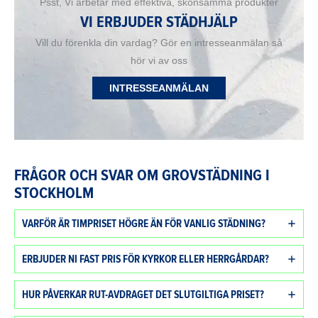
Psst, Vi arbetar med effektiva, skonsamma produkter
VI ERBJUDER STÄDHJÄLP
Vill du förenkla din vardag? Gör en intresseanmälan så
hör vi av oss
INTRESSEANMÄLAN
FRÅGOR OCH SVAR OM GROVSTÄDNING I
STOCKHOLM
VARFÖR ÄR TIMPRISET HÖGRE ÄN FÖR VANLIG STÄDNING?
ERBJUDER NI FAST PRIS FÖR KYRKOR ELLER HERRGÅRDAR?
HUR PÅVERKAR RUT-AVDRAGET DET SLUTGILTIGA PRISET?