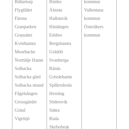
Bältartorp
Rimbo
kommun
Flygfältet
Älmsta
Vallentuna
Färsna
Hallstavik
kommun
Granparken
Hästängen
Österåkers
Gransäter
Edsbro
kommun
Kvisthamra
Bergshamra
Mosebacke
Gräddö
Norrtälje Hamn
Svanberga
Solbacka
Rånäs
Solbacka gård
Grisslehamn
Solbacka strand
Spillersboda
Fågelsången
Herräng
Grossgärdet
Södersvik
Grind
Sättra
Vigelsjö
Riala
Skebobruk