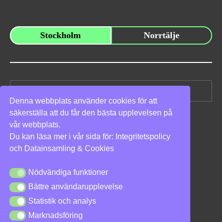
Stockholm
Norrtälje
Sök
efter:
Denna webbplats använder cookies för att
säkerställa att du får den bästa upplevelsen på
Vi stöder
vår webbplats.
Du kan läsa mer i vår sida för:
Integritetspolicy
och
Datainsamling & Cookies
Nödvändiga funktioner
Nödvändiga funktioner
Bättre användarupplevelse
Bättre användarupplevelse
Integritetspolicy
|
Cookies
Statistik och analys
Statistik och analys
Marknadsföring
Marknadsföring