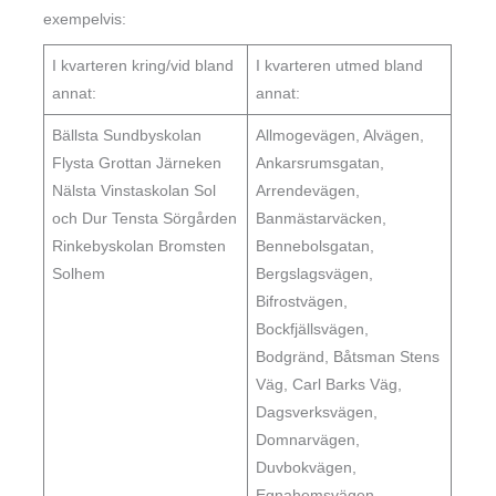
exempelvis:
I kvarteren kring/vid bland
I kvarteren utmed bland
annat:
annat:
Bällsta Sundbyskolan
Allmogevägen, Alvägen,
Flysta Grottan Järneken
Ankarsrumsgatan,
Nälsta Vinstaskolan Sol
Arrendevägen,
och Dur Tensta Sörgården
Banmästarväcken,
Rinkebyskolan Bromsten
Bennebolsgatan,
Solhem
Bergslagsvägen,
Bifrostvägen,
Bockfjällsvägen,
Bodgränd, Båtsman Stens
Väg, Carl Barks Väg,
Dagsverksvägen,
Domnarvägen,
Duvbokvägen,
Egnahemsvägen,