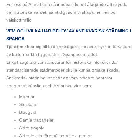
För oss på Anne Blom så innebär det ett åtagande att skydda
det historiska värdet, samtidigt som vi skapar en ren och
välskött miljö.
VEM OCH VILKA HAR BEHOV AV ANTIKVARISK STÄDNING I
SPÅNGA
Tjänsten riktar sig till fastighetsägare, museer, kyrkor, förvaltare
av kulturmärkta byggnader i Spångasområdet.
Enkelt sagt alla som ansvarar för historiska interiörer där
standardiserade städmetoder skulle kunna orsaka skada.
Antikvarisk städning innebär att våra städare hanterar
noggrannt känsliga och historiska ytor som:
Marmor
Stuckatur
Bladguld
Gamla träpaneler
Äldre trägolv
Äldre textila föremål som t.ex. mattor