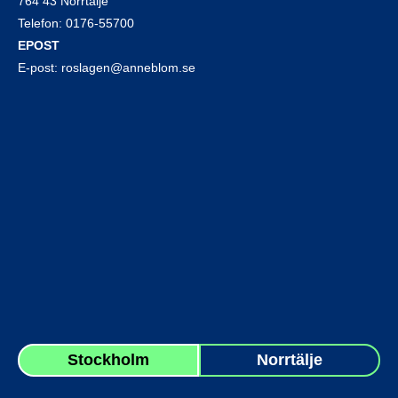
764 43 Norrtälje
Telefon:
0176-55700
EPOST
E-post:
roslagen@anneblom.se
Stockholm
Norrtälje