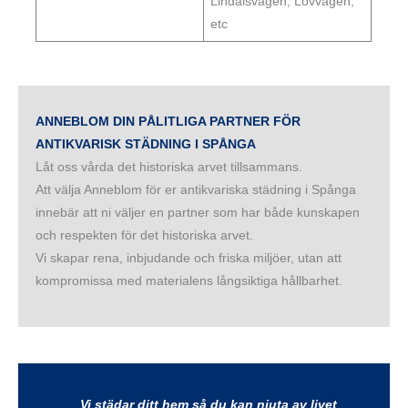
Lindalsvägen, Lövvägen,
etc
ANNEBLOM DIN PÅLITLIGA PARTNER FÖR
ANTIKVARISK STÄDNING I SPÅNGA
Låt oss vårda det historiska arvet tillsammans.
Att välja Anneblom för er antikvariska städning i Spånga
innebär att ni väljer en partner som har både kunskapen
och respekten för det historiska arvet.
Vi skapar rena, inbjudande och friska miljöer, utan att
kompromissa med materialens långsiktiga hållbarhet.
Vi städar ditt hem så du kan njuta av livet