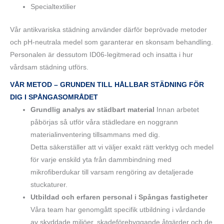
Specialtextilier
Vår antikvariska städning använder därför beprövade metoder
och pH-neutrala medel som garanterar en skonsam behandling.
Personalen är dessutom ID06-legitmerad och insatta i hur
vårdsam städning utförs.
VÅR METOD – GRUNDEN TILL HÅLLBAR STÄDNING FÖR
DIG I SPÅNGASOMRÅDET
Grundlig analys av städbart material
Innan arbetet
påbörjas så utför våra städledare en noggrann
materialinventering tillsammans med dig.
Detta säkerställer att vi väljer exakt rätt verktyg och medel
för varje enskild yta från dammbindning med
mikrofiberdukar till varsam rengöring av detaljerade
stuckaturer.
Utbildad och erfaren personal i Spångas fastigheter
Våra team har genomgått specifik utbildning i vårdande
av skyddade miljöer, skadeförebyggande åtgärder och de