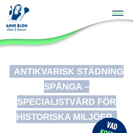
Huvud
ANTIKVARISK STÄDNING
SPÅNGA –
SPECIALISTVÅRD FÖR
HISTORISKA MILJÖER