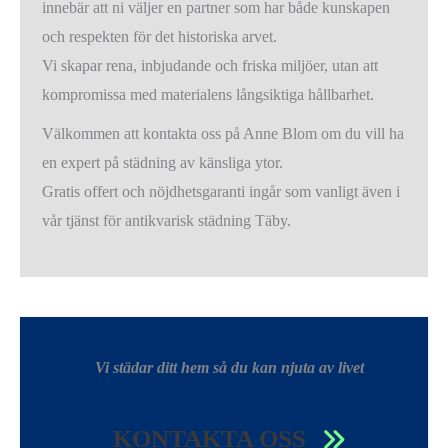
innebär att ni väljer en partner som har både kunskapen
och respekten för det historiska arvet.
Vi skapar rena, inbjudande och friska miljöer, utan att
kompromissa med materialens långsiktiga hållbarhet.
Välkommen att kontakta oss på Anne Blom om du vill ha
en expert på städning av känsliga ytor.
Gratis offert och nöjdhetsgaranti ingår som vanligt även i
vår tjänst för antikvarisk städning Täby.
Vi städar ditt hem så du kan njuta av livet
KONTAKTA OSS