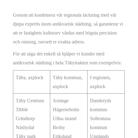
Genom att kombinera vår regionala täckning med vår
djupa expertis inom antikvarisk städning, så garanterar vi
att er fastighets kulturarv vårdas med högsta precision
och omsorg, oavsett er exakta adress.
För att säga det enkelt så hjälper vi kunder med
antikvarisk städning i hela Täbytrakten som exempelvis:
Täby, axplock
Täby kommun,
I regionen,
axplock
axplock
Täby Centrum
Arninge
Danderyds
Tibble
Hägerneholm
kommun
Grindtorp
Ullna strand
Sollentuna
Näsbydal
Broby
kommun
Täby park
Erikslund
Upplands