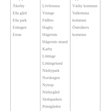
Åkerby
Lövbrunna
Väsby kommun
Ella gård
Visinge
Vallentuna
Ella park
Fällbro
kommun
Enhagen
Hagby
Österåkers
Ensta
Hägernäs
kommun
Hägernäs strand
Karby
Löttinge
Löttingelund
Näsbypark
Norskogen
Nytorp
Näsbygård
Slottsparken
Prästgården