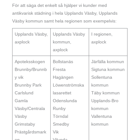
För att säga det enkelt så hjälper vi kunder med
antikvarisk städning i hela Upplands Väsby, Upplands
Väsby kommun samt hela regionen som exempelvis:
Upplands Väsby,
Upplands Väsby
I regionen,
axplock
kommun,
axplock
axplock
Apoteksskogen
Bollstanäs
Järfälla kommun
Brunnby/Brunnb
Fresta
Sigtuna kommun
y vik
Hagängen
Sollentuna
Brunnby Park
Löwenströmska
kommun
Carlslund
lasarettet
Täby kommun
Gamla
Odenslunda
Upplands-Bro
Väsby/Centrala
Runby
kommun
Väsby
Törndal
Vallentuna
Grimstaby
Smedby
kommun
Prästgårdsmark
Vik
en
Vilunda