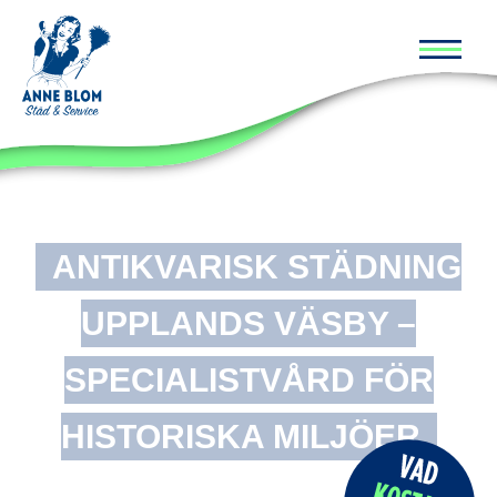
Huvud
ANTIKVARISK STÄDNING
UPPLANDS VÄSBY –
SPECIALISTVÅRD FÖR
HISTORISKA MILJÖER