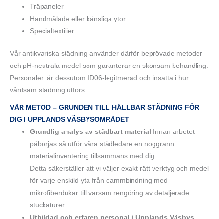
Träpaneler
Handmålade eller känsliga ytor
Specialtextilier
Vår antikvariska städning använder därför beprövade metoder
och pH-neutrala medel som garanterar en skonsam behandling.
Personalen är dessutom ID06-legitmerad och insatta i hur
vårdsam städning utförs.
VÅR METOD – GRUNDEN TILL HÅLLBAR STÄDNING FÖR
DIG I UPPLANDS VÄSBYSOMRÅDET
Grundlig analys av städbart material
Innan arbetet
påbörjas så utför våra städledare en noggrann
materialinventering tillsammans med dig.
Detta säkerställer att vi väljer exakt rätt verktyg och medel
för varje enskild yta från dammbindning med
mikrofiberdukar till varsam rengöring av detaljerade
stuckaturer.
Utbildad och erfaren personal i Upplands Väsbys