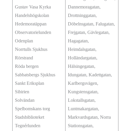
Gustav Vasa Kyrka
Dannemoragatan,
Handelshögskolan
Drottninggatan,
Hedemoratäppan
Döbelnsgatan, Falugatan,
Observatorielunden
Frejgatan, Gävlegatan,
Odenplan
Hagagatan,
Norrtulls Sjukhus
Heimdalsgatan,
Rörstrand
Holländargatan,
Röda bergen
Hälsingegatan,
Sabbatsbergs Sjukhus
Idungatan, Kadettgatan,
Sankt Eriksplan
Karlbergsvägen,
Sibirien
Kungstensgatan,
Solvändan
Lokstallsgatan,
Spelbomskans torg
Luntmakargatan,
Stadsbiblioteket
Markvardsgatan, Norra
Tegnérlunden
Stationsgatan,