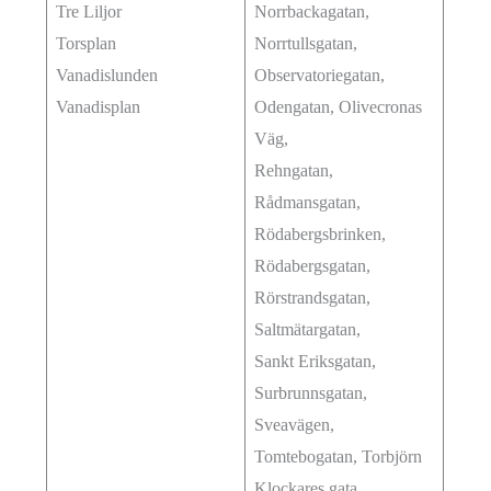
Tre Liljor
Norrbackagatan,
Torsplan
Norrtullsgatan,
Vanadislunden
Observatoriegatan,
Vanadisplan
Odengatan, Olivecronas
Väg,
Rehngatan,
Rådmansgatan,
Rödabergsbrinken,
Rödabergsgatan,
Rörstrandsgatan,
Saltmätargatan,
Sankt Eriksgatan,
Surbrunnsgatan,
Sveavägen,
Tomtebogatan, Torbjörn
Klockares gata,