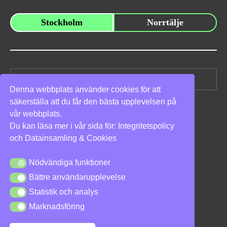
Stockholm
Norrtälje
Sök
efter:
Denna webbplats använder cookies för att
säkerställa att du får den bästa upplevelsen på
Vi stöder
vår webbplats.
Du kan läsa mer i vår sida för:
Integritetspolicy
och
Datainsamling & Cookies
Nödvändiga funktioner
Nödvändiga funktioner
Bättre användarupplevelse
Bättre användarupplevelse
Integritetspolicy
|
Cookies
Statistik och analys
Statistik och analys
Marknadsföring
Marknadsföring