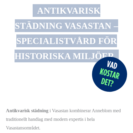
ANTIKVARISK
STÄDNING VASASTAN –
SPECIALISTVÅRD FÖR
HISTORISKA MILJÖER
Antikvarisk städning
i Vasastan kombinerar Anneblom med
traditionellt handlag med modern expertis i hela
Vasastansområdet.