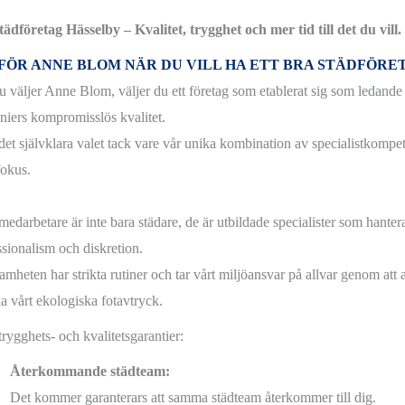
tädföretag Hässelby – Kvalitet, trygghet och mer tid till det du vill
FÖR ANNE BLOM NÄR DU VILL HA ETT BRA STÄDFÖRET
u väljer Anne Blom, väljer du ett företag som etablerat sig som ledand
niers kompromisslös kvalitet.
 det självklara valet tack vare vår unika kombination av specialistkompet
okus.
medarbetare är inte bara städare, de är utbildade specialister som hante
ssionalism och diskretion.
mheten har strikta rutiner och tar vårt miljöansvar på allvar genom att a
a vårt ekologiska fotavtryck.
trygghets- och kvalitetsgarantier:
Återkommande städteam:
Det kommer garanterars att samma städteam återkommer till dig.