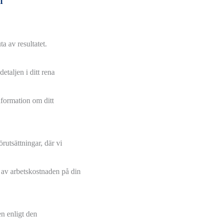
I
a av resultatet.
etaljen i ditt rena
nformation om ditt
rutsättningar, där vi
av arbetskostnaden på din
en enligt den