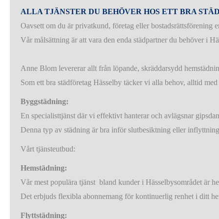
ALLA TJÄNSTER DU BEHÖVER HOS ETT BRA STÄ
Oavsett om du är privatkund, företag eller bostadsrättsförening 
Vår målsättning är att vara den enda städpartner du behöver i Hä
Anne Blom levererar allt från löpande, skräddarsydd hemstädnin
Som ett bra städföretag Hässelby täcker vi alla behov, alltid me
Byggstädning:
En specialisttjänst där vi effektivt hanterar och avlägsnar gipsd
Denna typ av städning är bra inför slutbesiktning eller inflyttnin
Vårt tjänsteutbud:
Hemstädning:
Vår mest populära tjänst bland kunder i Hässelbysområdet är h
Det erbjuds flexibla abonnemang för kontinuerlig renhet i ditt h
Flyttstädning: