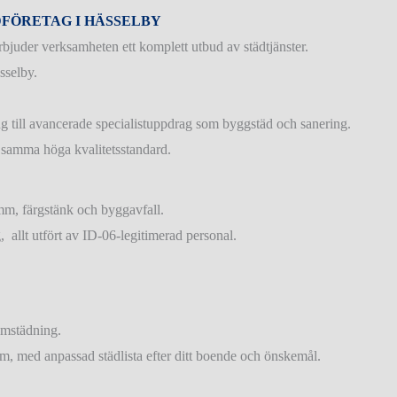
DFÖRETAG I HÄSSELBY
erbjuder verksamheten ett komplett utbud av städtjänster.
sselby.
g till avancerade specialistuppdrag som byggstäd och sanering.
d samma höga kvalitetsstandard.
amm, färgstänk och byggavfall.
g, allt utfört av ID-06-legitimerad personal.
emstädning.
em, med anpassad städlista efter ditt boende och önskemål.