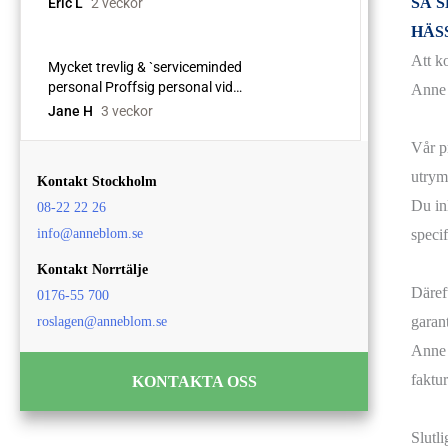
SÅ 
HÄS
Att k
Anne B
Vår pr
utry
Kontakt Stockholm
Du in
08-22 22 26
info@anneblom.se
speci
Kontakt Norrtälje
Däreft
0176-55 700
garant
roslagen@anneblom.se
Anne 
faktur
KONTAKTA OSS
Slutl