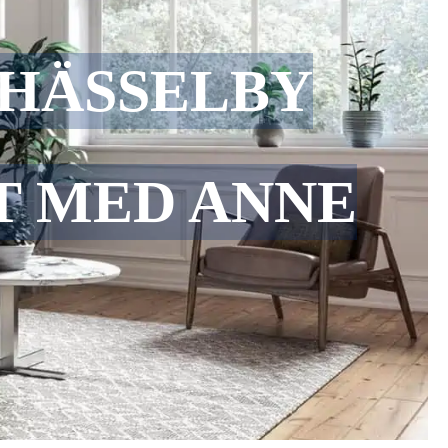
 HÄSSELBY
ET MED ANNE