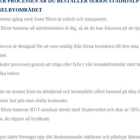
SER PROCESSEN ÄR DU BESTÄLLER SERIÖS STÄDHJÄLP 
SELBYOMRÅDET
omma igång med Anne Blom är enkelt och transparent.
lom hanterar all administration åt dig, så att du kan fokusera på att njut
ocess är designad för att vara smidig från första kontakten till den sista d
mme.
leder processen genom att ringa eller fylla i vårt kontaktformulär med i
fika behov.
er tar teamet fram en detaljerad och kostnadsfri offert baserad på dina fö
erar fast pris utan dolda kostnader.
Blom hanterar RUT-ansökan direkt med Skatteverket och drar av 50% 
a, du slipper all byråkrati.
igen sätter företaget upp ditt återkommande städteam och påbörjar tjänst