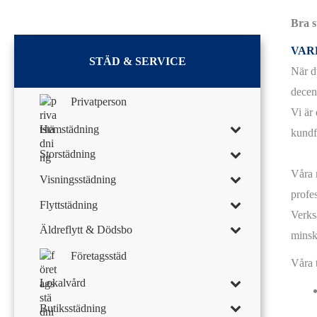
Bra s
VAR
STÄD & SERVICE
När d
decen
Privatperson
Vi är
Hemstädning
kundf
Storstädning
Våra 
Visningsstädning
profe
Flyttstädning
Verksa
Äldreflytt & Dödsbo
minsk
Företagsstäd
Våra 
Lokalvård
Butiksstädning