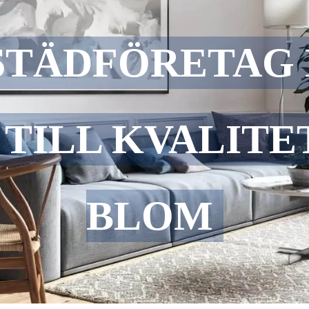
 STÄDFÖRETAG
 TILL KVALIT
BLOM