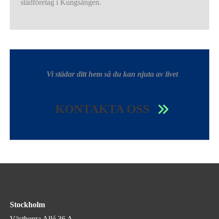
städföretag i Kungsängen.
Vi städar ditt hem så du kan njuta av livet
KONTAKTA OSS
Stockholm
Västberga Allé 36 A