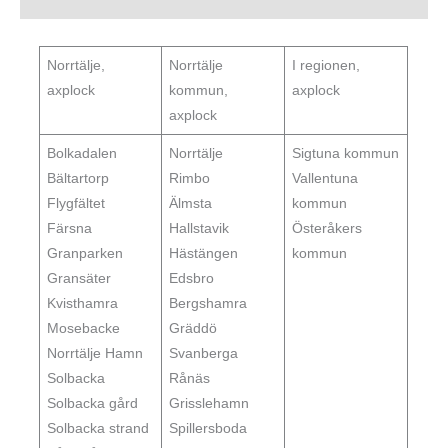
Norrtälje,
Norrtälje
I regionen,
axplock
kommun,
axplock
axplock
Bolkadalen
Norrtälje
Sigtuna kommun
Bältartorp
Rimbo
Vallentuna
Flygfältet
Älmsta
kommun
Färsna
Hallstavik
Österåkers
Granparken
Hästängen
kommun
Gransäter
Edsbro
Kvisthamra
Bergshamra
Mosebacke
Gräddö
Norrtälje Hamn
Svanberga
Solbacka
Rånäs
Solbacka gård
Grisslehamn
Solbacka strand
Spillersboda