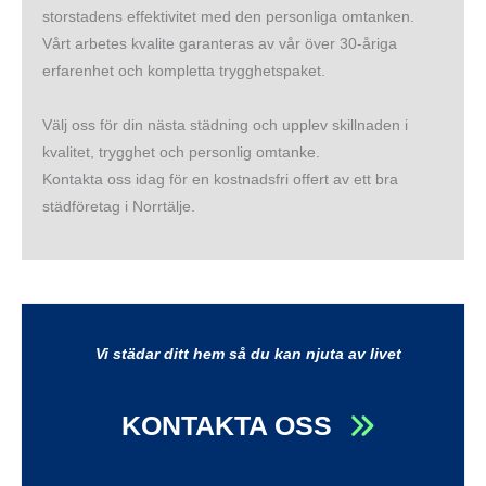
storstadens effektivitet med den personliga omtanken.
Vårt arbetes kvalite garanteras av vår över 30-åriga
erfarenhet och kompletta trygghetspaket.
Välj oss för din nästa städning och upplev skillnaden i
kvalitet, trygghet och personlig omtanke.
Kontakta oss idag för en kostnadsfri offert av ett bra
städföretag i Norrtälje.
Vi städar ditt hem så du kan njuta av livet
KONTAKTA OSS