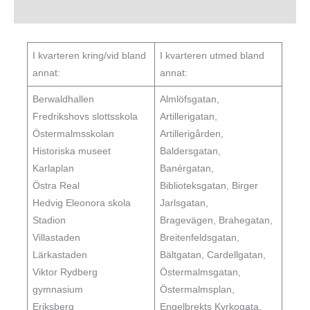
I kvarteren kring/vid bland
I kvarteren utmed bland
annat:
annat:
Berwaldhallen
Almlöfsgatan,
Fredrikshovs slottsskola
Artillerigatan,
Östermalmsskolan
Artillerigården,
Historiska museet
Baldersgatan,
Karlaplan
Banérgatan,
Östra Real
Biblioteksgatan, Birger
Hedvig Eleonora skola
Jarlsgatan,
Stadion
Bragevägen, Brahegatan,
Villastaden
Breitenfeldsgatan,
Lärkastaden
Bältgatan, Cardellgatan,
Viktor Rydberg
Östermalmsgatan,
gymnasium
Östermalmsplan,
Eriksberg
Engelbrekts Kyrkogata,