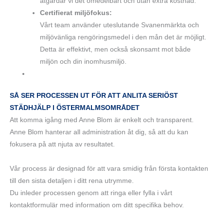
åtgärdar vi det omedelbart och utan extra kostnad.
Certifierat miljöfokus:
Vårt team använder uteslutande Svanenmärkta och
miljövänliga rengöringsmedel i den mån det är möjligt.
Detta är effektivt, men också skonsamt mot både
miljön och din inomhusmiljö.
SÅ SER PROCESSEN UT FÖR ATT ANLITA SERIÖST
STÄDHJÄLP I ÖSTERMALMSOMRÅDET
Att komma igång med Anne Blom är enkelt och transparent.
Anne Blom hanterar all administration åt dig, så att du kan
fokusera på att njuta av resultatet.
Vår process är designad för att vara smidig från första kontakten
till den sista detaljen i ditt rena utrymme.
Du inleder processen genom att ringa eller fylla i vårt
kontaktformulär med information om ditt specifika behov.