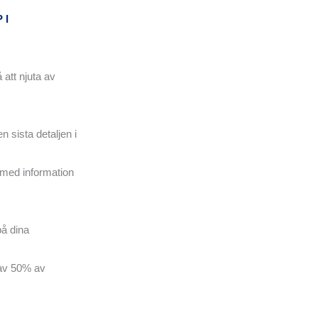
 I
 att njuta av
n sista detaljen i
r med information
på dina
 av 50% av