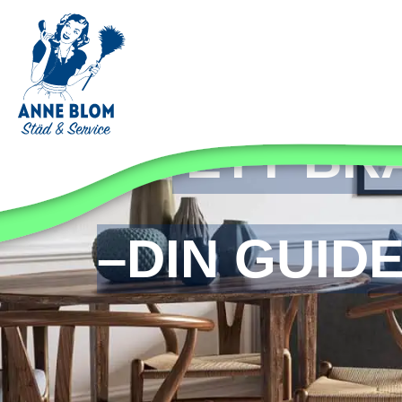
ETT BR
–DIN GUID