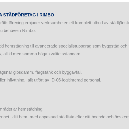
A STÄDFÖRETAG I RIMBO
srättsförening erbjuder verksamheten ett komplett utbud av städtjänst
du behöver i Rimbo.
ydd hemstädning till avancerade specialistuppdrag som byggstäd och 
v, alltid med samma höga kvalitetsstandard.
avlägsnar gipsdamm, färgstänk och byggavfall.
er inflyttning, allt utfört av ID-06-legitimerad personal.
mrådet är hemstädning.
enhet i ditt hem, med anpassad städlista efter ditt boende och önskem