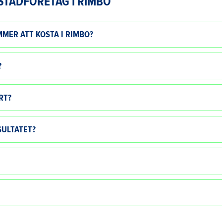
STÄDFÖRETAG I RIMBO
MER ATT KOSTA I RIMBO?
?
RT?
SULTATET?