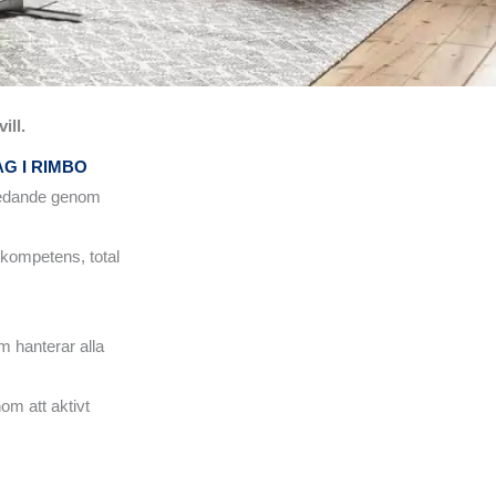
vill.
G I RIMBO
 ledande genom
tkompetens, total
m hanterar alla
om att aktivt