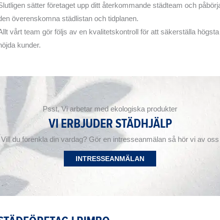
Slutligen sätter företaget upp ditt återkommande städteam och påbörjar
den överenskomna städlistan och tidplanen.
Allt vårt team gör följs av en kvalitetskontroll för att säkerställa högs
nöjda kunder.
Psst, Vi arbetar med ekologiska produkter
VI ERBJUDER STÄDHJÄLP
Vill du förenkla din vardag? Gör en intresseanmälan så hör vi av oss
INTRESSEANMÄLAN