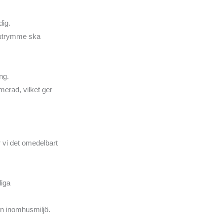
dig.
tt utrymme ska
ng.
merad, vilket ger
vi det omedelbart
iga
in inomhusmiljö.