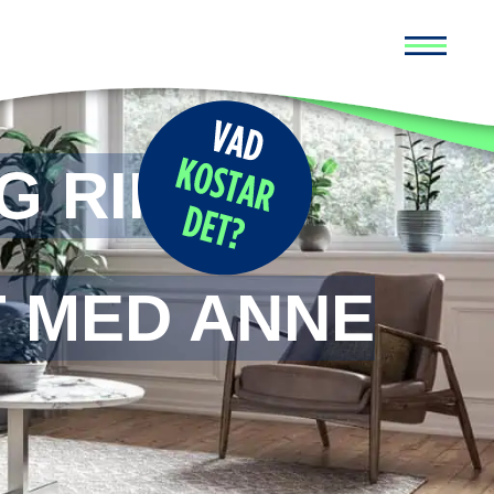
Huvud
G RIMBO
T MED ANNE