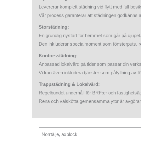
Levererar komplett städning vid flytt med full besi
Vår process garanterar att städningen godkänns a
Storstädning:
En grundlig nystart för hemmet som går på djupet
Den inkluderar specialmoment som fönsterputs, re
Kontorsstädning:
Anpassad lokalvård på tider som passar din verk
Vi kan även inkludera tjänster som påfyllning av f
Trappstädning & Lokalvård:
Regelbundet underhåll för BRF:er och fastighetsä
Rena och välskötta gemensamma ytor är avgörande
Norrtälje, axplock