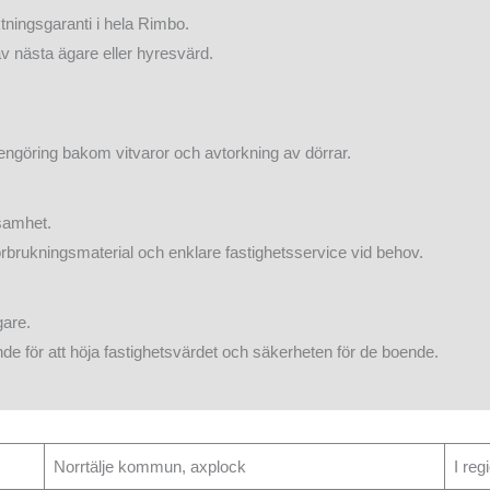
ktningsgaranti i hela Rimbo.
v nästa ägare eller hyresvärd.
.
ngöring bakom vitvaror och avtorkning av dörrar.
samhet.
örbrukningsmaterial och enklare fastighetsservice vid behov.
gare.
 för att höja fastighetsvärdet och säkerheten för de boende.
Norrtälje kommun, axplock
I reg