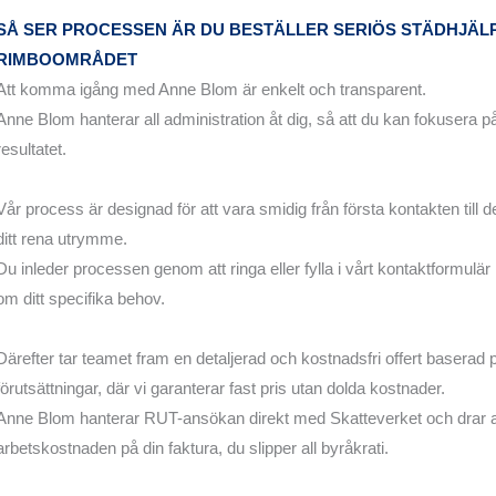
SÅ SER PROCESSEN ÄR DU BESTÄLLER SERIÖS STÄDHJÄLP
RIMBOOMRÅDET
Att komma igång med Anne Blom är enkelt och transparent.
Anne Blom hanterar all administration åt dig, så att du kan fokusera på
resultatet.
Vår process är designad för att vara smidig från första kontakten till de
ditt rena utrymme.
Du inleder processen genom att ringa eller fylla i vårt kontaktformulä
om ditt specifika behov.
Därefter tar teamet fram en detaljerad och kostnadsfri offert baserad 
förutsättningar, där vi garanterar fast pris utan dolda kostnader.
Anne Blom hanterar RUT-ansökan direkt med Skatteverket och drar
arbetskostnaden på din faktura, du slipper all byråkrati.