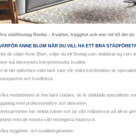
Bra städföretag Rimbo – Kvalitet, trygghet och mer tid till det du 
VARFÖR ANNE BLOM NÄR DU VILL HA ETT BRA STÄDFÖRETA
När du väljer Anne Blom, väljer du ett företag som etablerat sig som
över två decenniers kompromisslös kvalitet.
Vi är det självklara valet tack vare vår unika kombination av specialis
transparens och kundfokus.
Våra medarbetare är inte bara städare, de är utbildade specialister so
uppdrag med professionalism och diskretion.
Verksamheten har strikta rutiner och tar vårt miljöansvar på allvar gen
arbeta med att minska vårt ekologiska fotavtryck.
Våra trygghets- och kvalitetsgarantier: