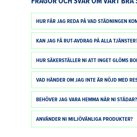
FRÅGOR OCH SVAR OM VÅRT BRA 
HUR FÅR JAG REDA PÅ VAD STÄDNINGEN KOM
KAN JAG FÅ RUT-AVDRAG PÅ ALLA TJÄNSTER
HUR SÄKERSTÄLLER NI ATT INGET GLÖMS BO
VAD HÄNDER OM JAG INTE ÄR NÖJD MED RE
BEHÖVER JAG VARA HEMMA NÄR NI STÄDAR?
ANVÄNDER NI MILJÖVÄNLIGA PRODUKTER?