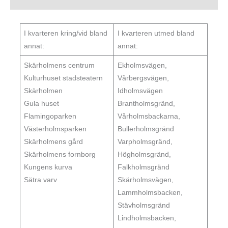
I kvarteren kring/vid bland
I kvarteren utmed bland
annat:
annat:
Skärholmens centrum
Ekholmsvägen,
Kulturhuset stadsteatern
Vårbergsvägen,
Skärholmen
Idholmsvägen
Gula huset
Brantholmsgränd,
Flamingoparken
Vårholmsbackarna,
Västerholmsparken
Bullerholmsgränd
Skärholmens gård
Varpholmsgränd,
Skärholmens fornborg
Högholmsgränd,
Kungens kurva
Falkholmsgränd
Sätra varv
Skärholmsvägen,
Lammholmsbacken,
Stävholmsgränd
Lindholmsbacken,