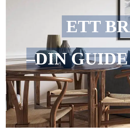
ETT B
–DIN GUIDE