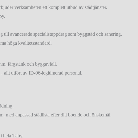
erbjuder verksamheten ett komplett utbud av städtjänster.
by.
g till avancerade specialistuppdrag som byggstäd och sanering.
mma höga kvalitetsstandard.
amm, färgstänk och byggavfall.
g, allt utfört av ID-06-legitimerad personal.
ädning.
em, med anpassad städlista efter ditt boende och önskemål.
 i hela Täby.