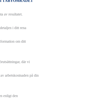
P I TÄBYOMRÅDET
a av resultatet.
etaljen i ditt rena
nformation om ditt
rutsättningar, där vi
av arbetskostnaden på din
en enligt den