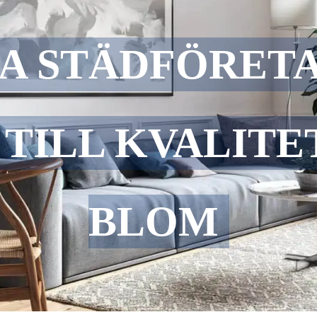
RA STÄDFÖRET
 TILL KVALIT
BLOM