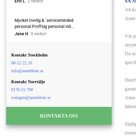
SÅ 
Att k
Anne B
Vår pr
utry
Du in
Kontakt Stockholm
speci
08-22 22 26
info@anneblom.se
Däreft
Kontakt Norrtälje
garant
0176-55 700
Anne 
roslagen@anneblom.se
faktur
KONTAKTA OSS
Slutl
övere