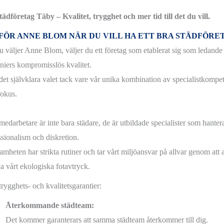
tädföretag Täby – Kvalitet, trygghet och mer tid till det du vill.
FÖR ANNE BLOM NÄR DU VILL HA ETT BRA STÄDFÖRET
u väljer Anne Blom, väljer du ett företag som etablerat sig som ledand
niers kompromisslös kvalitet.
 det självklara valet tack vare vår unika kombination av specialistkompet
okus.
medarbetare är inte bara städare, de är utbildade specialister som hante
ssionalism och diskretion.
mheten har strikta rutiner och tar vårt miljöansvar på allvar genom att a
a vårt ekologiska fotavtryck.
trygghets- och kvalitetsgarantier:
Återkommande städteam:
Det kommer garanterars att samma städteam återkommer till dig.