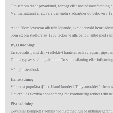
Oavsett om du är privatkund, företag eller bostadsrättsförening 
Vår målsättning är att vara den enda städpartner du behöver i Tä
Anne Blom levererar allt från löpande, skräddarsydd hemstädnin
Som ett bra städföretag Täby täcker vi alla behov, alltid med sa
Byggstädning:
En specialisttjänst där vi effektivt hanterar och avlägsnar gipsd
Denna typ av städning är bra inför slutbesiktning eller inflyttnin
Vårt tjänsteutbud:
Hemstädning:
Vår mest populära tjänst bland kunder i Täbysområdet är hemst
Det erbjuds flexibla abonnemang för kontinuerlig renhet i ditt h
Flyttstädning:
Levererar komplett städning vid flytt med full besiktningsgaranti