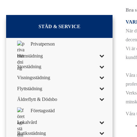
Bra s
VAR
STÄD & SERVICE
När d
decen
Privatperson
Vi är
Hemstädning
kundf
Storstädning
Våra 
Visningsstädning
profe
Flyttstädning
Verksa
Äldreflytt & Dödsbo
minsk
Företagsstäd
Våra 
Lokalvård
Butiksstädning