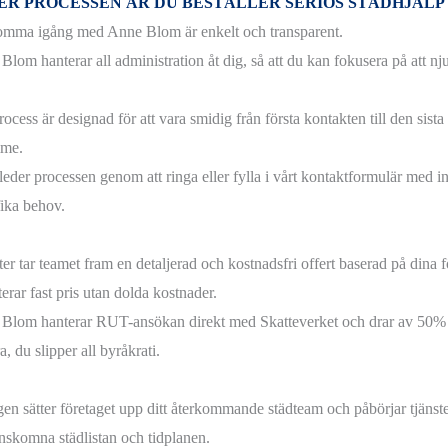
SER PROCESSEN ÄR DU BESTÄLLER SERIÖS STÄDHJÄL
omma igång med Anne Blom är enkelt och transparent.
lom hanterar all administration åt dig, så att du kan fokusera på att njut
ocess är designad för att vara smidig från första kontakten till den sista d
mme.
leder processen genom att ringa eller fylla i vårt kontaktformulär med i
fika behov.
er tar teamet fram en detaljerad och kostnadsfri offert baserad på dina fö
erar fast pris utan dolda kostnader.
Blom hanterar RUT-ansökan direkt med Skatteverket och drar av 50% 
a, du slipper all byråkrati.
igen sätter företaget upp ditt återkommande städteam och påbörjar tjänst
nskomna städlistan och tidplanen.