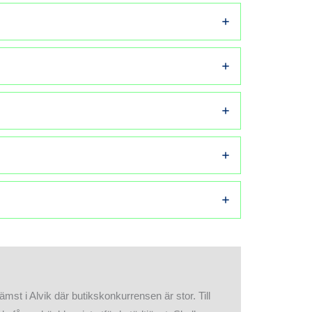
rämst i Alvik där butikskonkurrensen är stor. Till