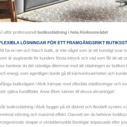
Vi utför professionell
butiksstädning i hela Alviksområdet
FLEXIBLA LÖSNINGAR FÖR ETT FRAMGÅNGSRIKT
BUTIKSST
Att ha en ren och fräsch butik, är inte något som är ett konstigt svar n
som är avgörande för kunders första intryck och vad som får de att 
hur hanterar du det ständiga dilemmat med att städningen av butiken 
och energi, som egentligen borde gå till kärnverksamheten och kund
Många butiksägare i Alvik kämpar med oflexibla städlösningar och so
stör själva kundflödet. Anne Blom känner till dessa utmaningar!
Vår butiksstädning i Alvik bygger på ett diskret och flexibelt system 
minimal störning och maximal effekt. Oavsett om du behöver kvällsstäd
morgoninsats skapar vi skräddarsydda lösningar anpassade efter just