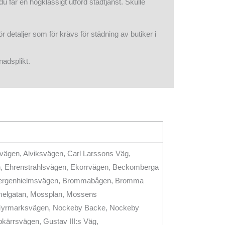
u får en högklassigt utförd städtjänst. Skulle
 detaljer som för krävs för städning av butiker i
nadsplikt.
ägen, Alviksvägen, Carl Larssons Väg,
, Ehrenstrahlsvägen, Ekorrvägen, Beckomberga
Bergenhielmsvägen, Brommabågen, Bromma
elgatan, Mossplan, Mossens
yrmarksvägen, Nockeby Backe, Nockeby
ärrsvägen, Gustav III:s Väg,