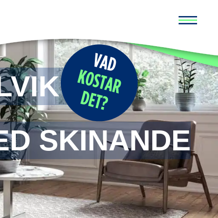
Huvud
VIK –
ED SKINANDE