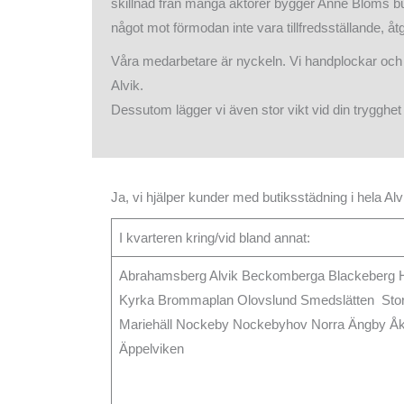
skillnad från många aktörer bygger Anne Bloms butik
något mot förmodan inte vara tillfredsställande, å
Våra medarbetare är nyckeln. Vi handplockar och vi
Alvik.
Dessutom lägger vi även stor vikt vid din trygghet 
Ja, vi hjälper kunder med butiksstädning i hela A
I kvarteren kring/vid bland annat:
Abrahamsberg Alvik Beckomberga Blackeberg H
Kyrka Brommaplan Olovslund Smedslätten Sto
Mariehäll Nockeby Nockebyhov Norra Ängby Åk
Äppelviken