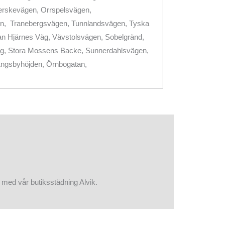
plerskevägen, Orrspelsvägen,
, Tranebergsvägen, Tunnlandsvägen, Tyska
an Hjärnes Väg, Vävstolsvägen, Sobelgränd,
äg, Stora Mossens Backe, Sunnerdahlsvägen,
Ängsbyhöjden, Örnbogatan,
g med vår butiksstädning Alvik.