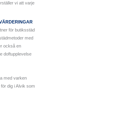
ställer vi att varje
 VÄRDERINGAR
ner för butiksstäd
 städmetoder med
er också en
e doftupplevelse
ssa med varken
 för dig i Alvik som