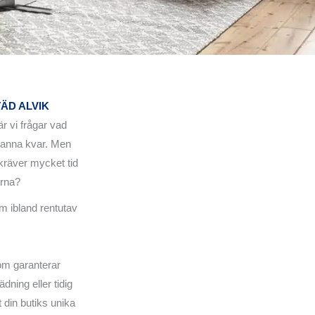
ÄD ALVIK
är vi frågar vad
stanna kvar. Men
kräver mycket tid
erna?
m ibland rentutav
som garanterar
ning eller tidig
 din butiks unika