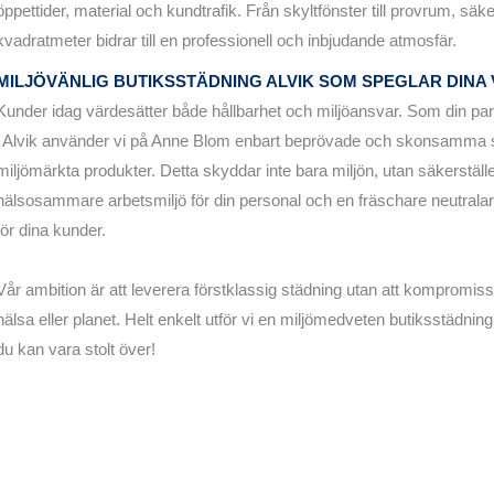
öppettider, material och kundtrafik. Från skyltfönster till provrum, säker
kvadratmeter bidrar till en professionell och inbjudande atmosfär.
MILJÖVÄNLIG
BUTIKSSTÄDNING ALVIK
SOM SPEGLAR DINA
Kunder idag värdesätter både hållbarhet och miljöansvar. Som din part
i Alvik använder vi på Anne Blom enbart beprövade och skonsamma
miljömärkta produkter. Detta skyddar inte bara miljön, utan säkerställ
hälsosammare arbetsmiljö för din personal och en fräschare neutralar
för dina kunder.
Vår ambition är att leverera förstklassig städning utan att kompromi
hälsa eller planet. Helt enkelt utför vi en miljömedveten butiksstädning
du kan vara stolt över!