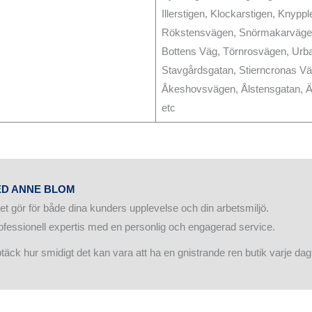
Illerstigen, Klockarstigen, Knyp
Rökstensvägen, Snörmakarvägen
Bottens Väg, Törnrosvägen, Urb
Stavgårdsgatan, Stierncronas V
Åkeshovsvägen, Ålstensgatan, 
etc
MED ANNE BLOM
et gör för både dina kunders upplevelse och din arbetsmiljö.
ofessionell expertis med en personlig och engagerad service.
ptäck hur smidigt det kan vara att ha en gnistrande ren butik varje da