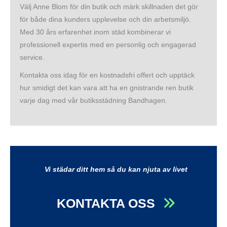
Välj Anne Blom för din butik och märk skillnaden det gör
för både dina kunders upplevelse och din arbetsmiljö.
Med 30 års erfarenhet inom städ kombinerar vi
professionell expertis med en personlig och engagerad
service.
Kontakta oss idag för en kostnadsfri offert och upptäck
hur smidigt det kan vara att ha en gnistrande ren butik
varje dag med vår butiksstädning Bandhagen.
Vi städar ditt hem så du kan njuta av livet
KONTAKTA OSS