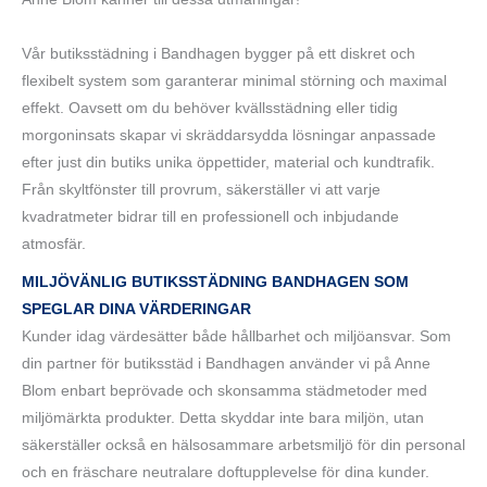
Vår butiksstädning i Bandhagen bygger på ett diskret och
flexibelt system som garanterar minimal störning och maximal
effekt. Oavsett om du behöver kvällsstädning eller tidig
morgoninsats skapar vi skräddarsydda lösningar anpassade
efter just din butiks unika öppettider, material och kundtrafik.
Från skyltfönster till provrum, säkerställer vi att varje
kvadratmeter bidrar till en professionell och inbjudande
atmosfär.
MILJÖVÄNLIG
BUTIKSSTÄDNING BANDHAGEN
SOM
SPEGLAR DINA VÄRDERINGAR
Kunder idag värdesätter både hållbarhet och miljöansvar. Som
din partner för butiksstäd i Bandhagen använder vi på Anne
Blom enbart beprövade och skonsamma städmetoder med
miljömärkta produkter. Detta skyddar inte bara miljön, utan
säkerställer också en hälsosammare arbetsmiljö för din personal
och en fräschare neutralare doftupplevelse för dina kunder.