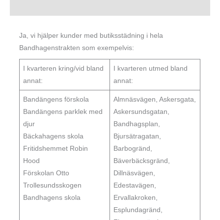
Ja, vi hjälper kunder med butiksstädning i hela
Bandhagenstrakten som exempelvis:
I kvarteren kring/vid bland
I kvarteren utmed bland
annat:
annat:
Bandängens förskola
Almnäsvägen, Askersgata,
Bandängens parklek med
Askersundsgatan,
djur
Bandhagsplan,
Bäckahagens skola
Bjursätragatan,
Fritidshemmet Robin
Barbogränd,
Hood
Bäverbäcksgränd,
Förskolan Otto
Dillnäsvägen,
Trollesundsskogen
Edestavägen,
Bandhagens skola
Ervallakroken,
Esplundagränd,