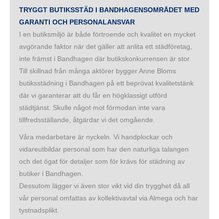
TRYGGT
BUTIKSSTÄD I BANDHAGENSOMRÅDET
MED
GARANTI OCH PERSONALANSVAR
I en butiksmiljö är både förtroende och kvalitet en mycket
avgörande faktor när det gäller att anlita ett städföretag,
inte främst i Bandhagen där butikskonkurrensen är stor.
Till skillnad från många aktörer bygger Anne Bloms
butiksstädning i Bandhagen på ett beprövat kvalitetstänk
där vi garanterar att du får en högklassigt utförd
städtjänst. Skulle något mot förmodan inte vara
tillfredsställande, åtgärdar vi det omgående.
Våra medarbetare är nyckeln. Vi handplockar och
vidareutbildar personal som har den naturliga talangen
och det ögat för detaljer som för krävs för städning av
butiker i Bandhagen.
Dessutom lägger vi även stor vikt vid din trygghet då all
vår personal omfattas av kollektivavtal via Almega och har
tystnadsplikt.