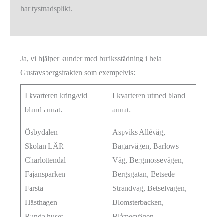
har tystnadsplikt.
Ja, vi hjälper kunder med butiksstädning i hela
Gustavsbergstrakten som exempelvis:
I kvarteren kring/vid
I kvarteren utmed bland
bland annat:
annat:
Ösbydalen
Aspviks Alléväg,
Skolan LÄR
Bagarvägen, Barlows
Charlottendal
Väg, Bergmossevägen,
Fajansparken
Bergsgatan, Betsede
Farsta
Strandväg, Betselvägen,
Hästhagen
Blomsterbacken,
Runda huset
Blåmesvägen,