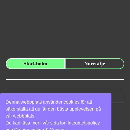
Stockholm
Norrtälje
Sök
efter:
Denna webbplats använder cookies för att
säkerställa att du får den bästa upplevelsen på
Vi stöder
vår webbplats.
Du kan läsa mer i vår sida för:
Integritetspolicy
och
Datainsamling & Cookies