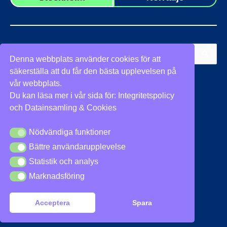
Sök
Denna webbplats använder cookies för att
efter:
säkerställa att du får den bästa upplevelsen på
Vi stöder
vår webbplats.
Du kan läsa mer i vår sida för:
Integritetspolicy
och
Datainsamling & Cookies
Nödvändiga funktioner
Nödvändiga funktioner
Bättre användarupplevelse
Bättre användarupplevelse
Integritetspolicy
|
Cookies
Statistik och analys
Statistik och analys
Marknadsföring
Marknadsföring
Acceptera
Spara