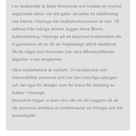
I en butiksmiljö är både förtroende och kvalitet en mycket
avgörande faktor när det gäller att anlita ett städföretag,
inte främst i Haninge där butikskonkurrensen är stor. Till
skillnad från många aktörer bygger Anne Bloms
butiksstädning i Haninge på ett beprövat kvalitetstänk där
vi garanterar att du får en högklassigt utförd städtjänst.
Skulle något mot förmodan inte vara tillfredsställande,
åtgärdar vi det omgående.
Våra medarbetare är nyckeln. Vi handplockar och
vidareutbildar personal som har den naturliga talangen
och det ögat för detaljer som för krävs för städning av
butiker i Haninge.
Dessutom lägger vi även stor vikt vid din trygghet då all
vår personal omfattas av kollektivavtal via Almega och har
tystnadsplikt.