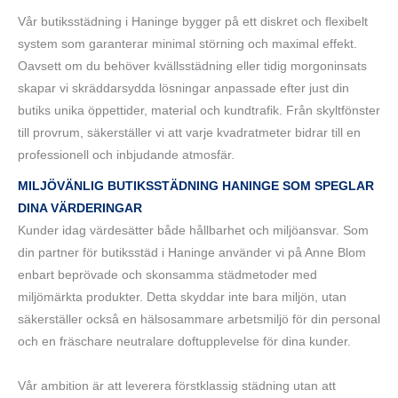
Vår butiksstädning i Haninge bygger på ett diskret och flexibelt
system som garanterar minimal störning och maximal effekt.
Oavsett om du behöver kvällsstädning eller tidig morgoninsats
skapar vi skräddarsydda lösningar anpassade efter just din
butiks unika öppettider, material och kundtrafik. Från skyltfönster
till provrum, säkerställer vi att varje kvadratmeter bidrar till en
professionell och inbjudande atmosfär.
MILJÖVÄNLIG
BUTIKSSTÄDNING HANINGE
SOM SPEGLAR
DINA VÄRDERINGAR
Kunder idag värdesätter både hållbarhet och miljöansvar. Som
din partner för butiksstäd i Haninge använder vi på Anne Blom
enbart beprövade och skonsamma städmetoder med
miljömärkta produkter. Detta skyddar inte bara miljön, utan
säkerställer också en hälsosammare arbetsmiljö för din personal
och en fräschare neutralare doftupplevelse för dina kunder.
Vår ambition är att leverera förstklassig städning utan att