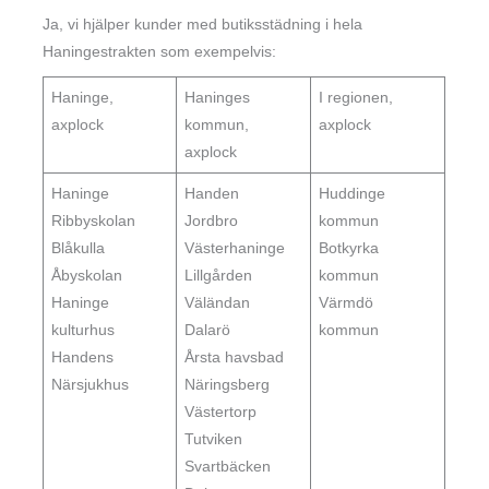
Ja, vi hjälper kunder med butiksstädning i hela
Haningestrakten som exempelvis:
Haninge,
Haninges
I regionen,
axplock
kommun,
axplock
axplock
Haninge
Handen
Huddinge
Ribbyskolan
Jordbro
kommun
Blåkulla
Västerhaninge
Botkyrka
Åbyskolan
Lillgården
kommun
Haninge
Väländan
Värmdö
kulturhus
Dalarö
kommun
Handens
Årsta havsbad
Närsjukhus
Näringsberg
Västertorp
Tutviken
Svartbäcken