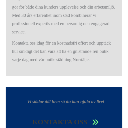
gör för både dina kunders upplevelse och din arbetsmiljö.
Med 30 års erfarenhet inom städ kombinerar vi
professionell expertis med en personlig och engagerad
service.
Kontakta oss idag för en kostnadsfri offert och upptäck
hur smidigt det kan vara att ha en gnistrande ren butik
varje dag med vår butiksstädning Norrtälje.
Vi städar ditt hem så du kan njuta av livet
KONTAKTA OSS