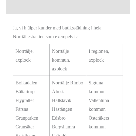
Ja, vi hjälper kunder med butiksstädning i hela
Norrtäljestrakten som exempelvis:
Norrtälje,
Norrtälje
I regionen,
axplock
kommun,
axplock
axplock
Bolkadalen
Norrtälje Rimbo
Sigtuna
Bältartorp
Älmsta
kommun
Flygfältet
Hallstavik
Vallentuna
Färsna
Hästängen
kommun
Granparken
Edsbro
Österåkers
Gransäter
Bergshamra
kommun
Kvisthamra
Gräddö