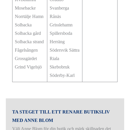
Mosebacke
Svanberga
Norrtälje Hamn
Rånäs
Solbacka
Grisslehamn
Solbacka gård
Spillersboda
Solbacka strand
Herräng
Fågelsången
Södersvik Sättra
Grossgärdet
Riala
Grind Vigelsjö
Skebobruk
Söderby-Karl
TA STEGET TILL ETT RENARE BUTIKSLIV
MED ANNE BLOM
Välj Anne Blom för din butik och märk skillnaden det