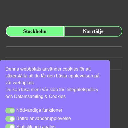
Stockholm
Norrtälje
Sök
efter:
Denna webbplats använder cookies för att
säkerställa att du får den bästa upplevelsen på
Vi stöder
vår webbplats.
Du kan läsa mer i vår sida för:
Integritetspolicy
och
Datainsamling & Cookies
Nödvändiga funktioner
Nödvändiga funktioner
Bättre användarupplevelse
Bättre användarupplevelse
Integritetspolicy
|
Cookies
Statistik och analys
Statistik och analys