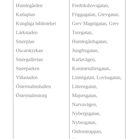
Humlegården
Fredrikshovsgatan,
Karlaplan
Friggagatan, Grevgatan,
Kungliga biblioteket
Grev Magnigatan, Grev
Lärkstaden
Turegatan,
Stureplan
Humlegårdsgatan,
Oscarskyrkan
Jungfrugatan,
Sturegallerian
Karlavägen,
Stureparken
Kommendörsgatan,
Villastaden
Linnégatan, Lovisagatan,
Östermalmshallen
Lützengatan,
Östermalmstorg
Majorsgatan,
Narvavägen,
Nybergsgatan,
Nybrogatan,
Ordenstrappan,