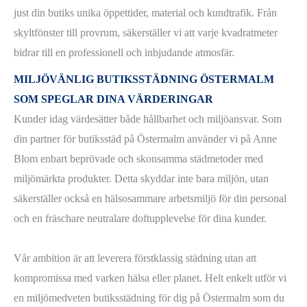
just din butiks unika öppettider, material och kundtrafik. Från
skyltfönster till provrum, säkerställer vi att varje kvadratmeter
bidrar till en professionell och inbjudande atmosfär.
MILJÖVÄNLIG
BUTIKSSTÄDNING ÖSTERMALM
SOM SPEGLAR DINA VÄRDERINGAR
Kunder idag värdesätter både hållbarhet och miljöansvar. Som
din partner för butiksstäd på Östermalm använder vi på Anne
Blom enbart beprövade och skonsamma städmetoder med
miljömärkta produkter. Detta skyddar inte bara miljön, utan
säkerställer också en hälsosammare arbetsmiljö för din personal
och en fräschare neutralare doftupplevelse för dina kunder.
Vår ambition är att leverera förstklassig städning utan att
kompromissa med varken hälsa eller planet. Helt enkelt utför vi
en miljömedveten butiksstädning för dig på Östermalm som du