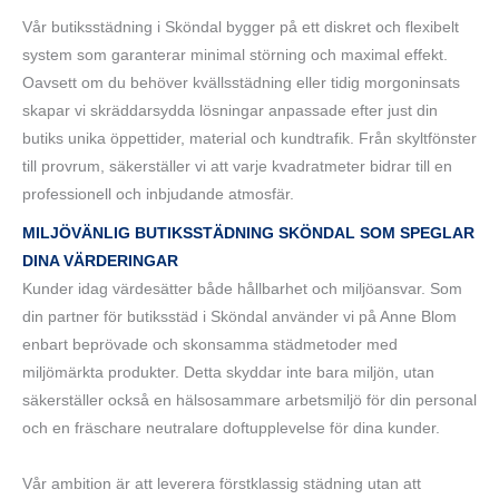
Vår butiksstädning i Sköndal bygger på ett diskret och flexibelt
system som garanterar minimal störning och maximal effekt.
Oavsett om du behöver kvällsstädning eller tidig morgoninsats
skapar vi skräddarsydda lösningar anpassade efter just din
butiks unika öppettider, material och kundtrafik. Från skyltfönster
till provrum, säkerställer vi att varje kvadratmeter bidrar till en
professionell och inbjudande atmosfär.
MILJÖVÄNLIG
BUTIKSSTÄDNING SKÖNDAL
SOM SPEGLAR
DINA VÄRDERINGAR
Kunder idag värdesätter både hållbarhet och miljöansvar. Som
din partner för butiksstäd i Sköndal använder vi på Anne Blom
enbart beprövade och skonsamma städmetoder med
miljömärkta produkter. Detta skyddar inte bara miljön, utan
säkerställer också en hälsosammare arbetsmiljö för din personal
och en fräschare neutralare doftupplevelse för dina kunder.
Vår ambition är att leverera förstklassig städning utan att