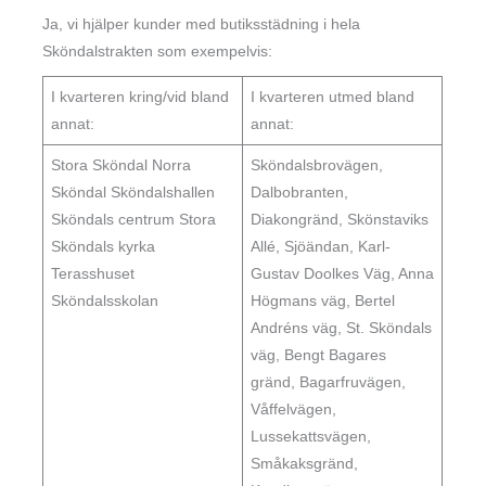
Ja, vi hjälper kunder med butiksstädning i hela
Sköndalstrakten som exempelvis:
I kvarteren kring/vid bland
I kvarteren utmed bland
annat:
annat:
Stora Sköndal Norra
Sköndalsbrovägen,
Sköndal Sköndalshallen
Dalbobranten,
Sköndals centrum Stora
Diakongränd, Skönstaviks
Sköndals kyrka
Allé, Sjöändan, Karl-
Terasshuset
Gustav Doolkes Väg, Anna
Sköndalsskolan
Högmans väg, Bertel
Andréns väg, St. Sköndals
väg, Bengt Bagares
gränd, Bagarfruvägen,
Våffelvägen,
Lussekattsvägen,
Småkaksgränd,