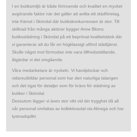
I en butiksmiljö är både förtroende och kvalitet en mycket
avgörande faktor när det gäller att anlita ett städföretag,
inte främst i Sköndal där butikskonkurrensen är stor. Till
skillnad från många aktörer bygger Anne Bloms
butiksstädning i Sköndal på ett beprövat kvalitetstänk där
vi garanterar att du får en högklassigt utförd städtjänst.
Skulle något mot förmodan inte vara tillfredsställande,
åtgärdar vi det omgående.
Våra medarbetare är nyckeln. Vi handplockar och
vidareutbildar personal som har den naturliga talangen
och det ögat för detaljer som för krävs för städning av
butiker i Sköndal.
Dessutom lägger vi även stor vikt vid din trygghet då all
vår personal omfattas av kollektivavtal via Almega och har
tystnadsplikt.