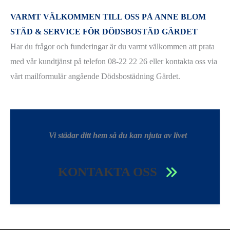
VARMT VÄLKOMMEN TILL OSS PÅ ANNE BLOM
STÄD & SERVICE FÖR DÖDSBOSTÄD GÄRDET
Har du frågor och funderingar är du varmt välkommen att prata
med vår kundtjänst på telefon 08-22 22 26 eller kontakta oss via
vårt mailformulär angående Dödsbostädning Gärdet.
Vi städar ditt hem så du kan njuta av livet
KONTAKTA OSS