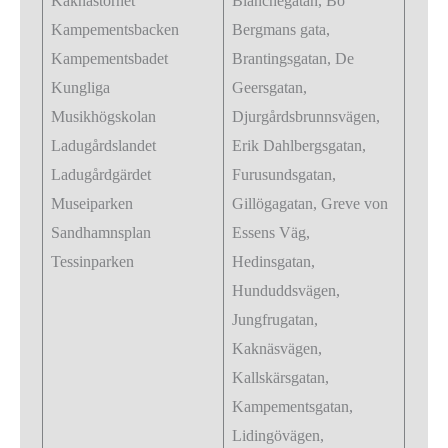
Kaknästornet
Blanchegatan, Bo
Kampementsbacken
Bergmans gata,
Kampementsbadet
Brantingsgatan, De
Kungliga
Geersgatan,
Musikhögskolan
Djurgårdsbrunnsvägen,
Ladugårdslandet
Erik Dahlbergsgatan,
Ladugårdgärdet
Furusundsgatan,
Museiparken
Gillögagatan, Greve von
Sandhamnsplan
Essens Väg,
Tessinparken
Hedinsgatan,
Hunduddsvägen,
Jungfrugatan,
Kaknäsvägen,
Kallskärsgatan,
Kampementsgatan,
Lidingövägen,