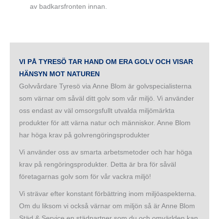
av badkarsfronten innan.
VI PÅ TYRESÖ TAR HAND OM ERA GOLV OCH VISAR
HÄNSYN MOT NATUREN
Golvvårdare Tyresö via Anne Blom är golvspecialisterna
som värnar om såväl ditt golv som vår miljö. Vi använder
oss endast av väl omsorgsfullt utvalda miljömärkta
produkter för att värna natur och människor. Anne Blom
har höga krav på golvrengöringsprodukter
Vi använder oss av smarta arbetsmetoder och har höga
krav på rengöringsprodukter. Detta är bra för såväl
företagarnas golv som för vår vackra miljö!
Vi strävar efter konstant förbättring inom miljöaspekterna.
Om du liksom vi också värnar om miljön så är Anne Blom
Städ & Service en städpartner som du och omvärlden kan