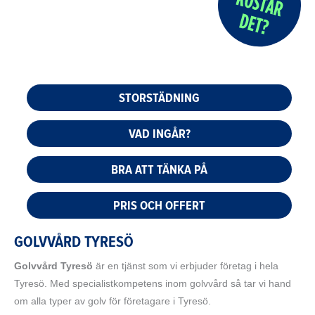
STORSTÄDNING
VAD INGÅR?
BRA ATT TÄNKA PÅ
PRIS OCH OFFERT
GOLVVÅRD TYRESÖ
Golvvård Tyresö
är en tjänst som vi erbjuder företag i hela
Tyresö. Med specialistkompetens inom golvvård så tar vi hand
om alla typer av golv för företagare i Tyresö.