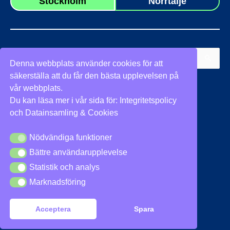
Stockholm
Norrtälje
Sök
Denna webbplats använder cookies för att
efter:
säkerställa att du får den bästa upplevelsen på
Vi stöder
vår webbplats.
Du kan läsa mer i vår sida för:
Integritetspolicy
och
Datainsamling & Cookies
Nödvändiga funktioner
Nödvändiga funktioner
Bättre användarupplevelse
Bättre användarupplevelse
Integritetspolicy
|
Cookies
Statistik och analys
Statistik och analys
Marknadsföring
Marknadsföring
Acceptera
Spara