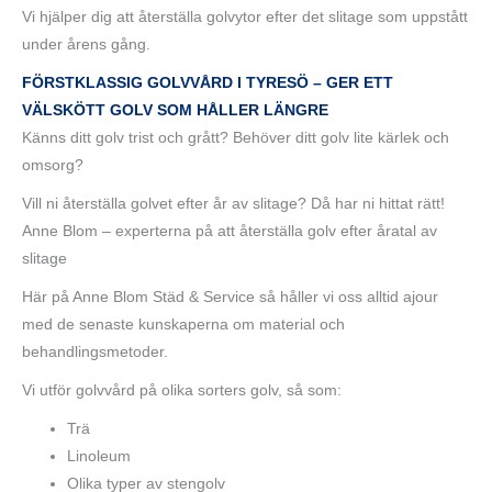
Vi hjälper dig att återställa golvytor efter det slitage som uppstått
under årens gång.
FÖRSTKLASSIG GOLVVÅRD I TYRESÖ – GER ETT
VÄLSKÖTT GOLV SOM HÅLLER LÄNGRE
Känns ditt golv trist och grått? Behöver ditt golv lite kärlek och
omsorg?
Vill ni återställa golvet efter år av slitage? Då har ni hittat rätt!
Anne Blom – experterna på att återställa golv efter åratal av
slitage
Här på Anne Blom Städ & Service så håller vi oss alltid ajour
med de senaste kunskaperna om material och
behandlingsmetoder.
Vi utför golvvård på olika sorters golv, så som:
Trä
Linoleum
Olika typer av stengolv