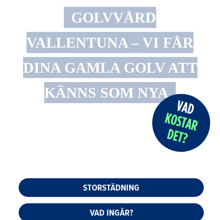
GOLVVÅRD
VALLENTUNA – VI FÅR
DINA GAMLA GOLV ATT
KÄNNS SOM NYA
STORSTÄDNING
VAD INGÅR?