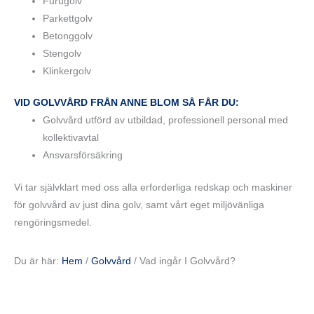
Furugolv
Parkettgolv
Betonggolv
Stengolv
Klinkergolv
VID GOLVVÅRD FRÅN ANNE BLOM SÅ FÅR DU:
Golvvård utförd av utbildad, professionell personal med
kollektivavtal
Ansvarsförsäkring
Vi tar självklart med oss alla erforderliga redskap och maskiner
för golvvård av just dina golv, samt vårt eget miljövänliga
rengöringsmedel.
Du är här:
Hem
/
Golvvård
/
Vad ingår I Golvvård?