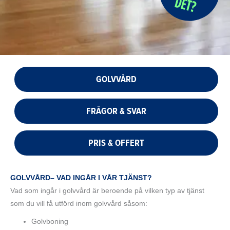
GOLVVÅRD
FRÅGOR & SVAR
PRIS & OFFERT
GOLVVÅRD
– VAD INGÅR I VÅR TJÄNST?
Vad som ingår i golvvård är beroende på vilken typ av tjänst
som du vill få utförd inom golvvård såsom:
Golvboning