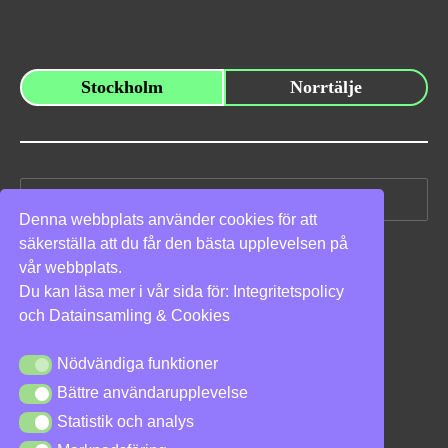
Stockholm
Norrtälje
Sök
efter:
Denna webbplats använder cookies för att
säkerställa att du får den bästa upplevelsen på
Vi stöder
vår webbplats.
Du kan läsa mer i vår sida för:
Integritetspolicy
och
Datainsamling & Cookies
Nödvändiga funktioner
Nödvändiga funktioner
Bättre användarupplevelse
Bättre användarupplevelse
Integritetspolicy
|
Cookies
Statistik och analys
Statistik och analys