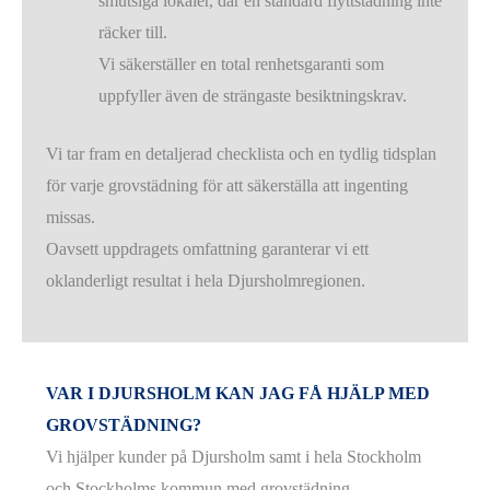
smutsiga lokaler, där en standard flyttstädning inte
räcker till.
Vi säkerställer en total renhetsgaranti som
uppfyller även de strängaste besiktningskrav.
Vi tar fram en detaljerad checklista och en tydlig tidsplan
för varje grovstädning för att säkerställa att ingenting
missas.
Oavsett uppdragets omfattning garanterar vi ett
oklanderligt resultat i hela Djursholmregionen.
VAR I DJURSHOLM KAN JAG FÅ HJÄLP MED
GROVSTÄDNING?
Vi hjälper kunder på Djursholm samt i hela Stockholm
och Stockholms kommun med grovstädning.