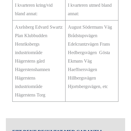
I kvarteren kring/vid
I kvarteren utmed bland
bland annat:
annat:
Axelsberg Edvard Swartz
August Södermans Väg
Plan Klubbudden
Brådstupsvägen
Henriksbergs
Edelcrantzvägen Frans
industriområde
Hedbergsvägen Gösta
Hägerstens gård
Ekmans Väg
Hägerstenshamnen
Haeffnersvägen
Hägerstens
Hillbergsvägen
industriområde
Hjortsbergsvägen, etc
Hägerstens Torg