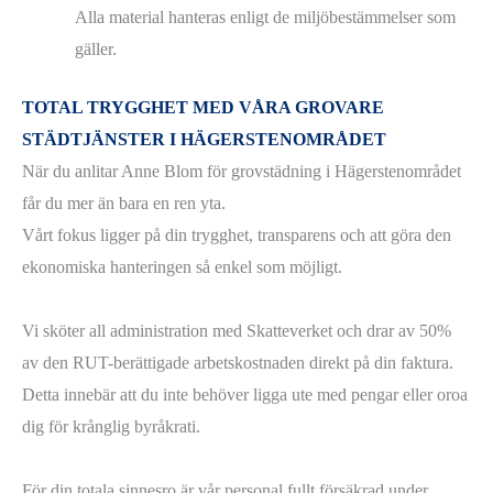
Alla material hanteras enligt de miljöbestämmelser som
gäller.
TOTAL TRYGGHET MED VÅRA GROVARE
STÄDTJÄNSTER I HÄGERSTENOMRÅDET
När du anlitar Anne Blom för grovstädning i Hägerstenområdet
får du mer än bara en ren yta.
Vårt fokus ligger på din trygghet, transparens och att göra den
ekonomiska hanteringen så enkel som möjligt.
Vi sköter all administration med Skatteverket och drar av 50%
av den RUT-berättigade arbetskostnaden direkt på din faktura.
Detta innebär att du inte behöver ligga ute med pengar eller oroa
dig för krånglig byråkrati.
För din totala sinnesro är vår personal fullt försäkrad under