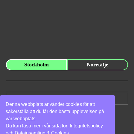
Stockholm
Norrtälje
Sök
efter:
Denna webbplats använder cookies för att
säkerställa att du får den bästa upplevelsen på
Vi stöder
vår webbplats.
Du kan läsa mer i vår sida för:
Integritetspolicy
och
Datainsamling & Cookies