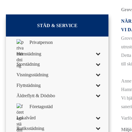
Grovs
NÄR
STÄD & SERVICE
VI 
Grovs
Privatperson
utrus
Hemstädning
Detta
till s
Storstädning
Visningsstädning
Anne 
Flyttstädning
Hamm
Äldreflytt & Dödsbo
Vi hjä
saner
Företagsstäd
Lokalvård
Varför
Butiksstädning
Miljö