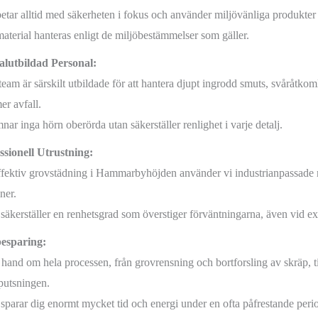
betar alltid med säkerheten i fokus och använder miljövänliga produkter 
material hanteras enligt de miljöbestämmelser som gäller.
alutbildad Personal:
team är särskilt utbildade för att hantera djupt ingrodd smuts, svåråtkom
er avfall.
nar inga hörn oberörda utan säkerställer renlighet i varje detalj.
ssionell Utrustning:
ffektiv grovstädning i Hammarbyhöjden använder vi industrianpassade
ner.
 säkerställer en renhetsgrad som överstiger förväntningarna, även vid ex
esparing:
r hand om hela processen, från grovrensning och bortforsling av skräp, ti
jputsningen.
 sparar dig enormt mycket tid och energi under en ofta påfrestande peri