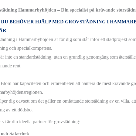
tädning Hammarbyhöjden – Din specialist på krävande storstädn
 DU BEHÖVER HJÄLP MED GROVSTÄDNING I HAMMARB
DÄR
tädning i Hammarbyhöjden är för dig som står inför ett städprojekt som 
tning och specialkompetens.
 är inte en standardstädning, utan en grundlig genomgång som återställer
kinande rent.
Blom har kapaciteten och erfarenheten att hantera de mest krävande gr
arbyhöjdensregionen.
lper dig oavsett om det gäller en omfattande storstädning av en villa, att 
ing av ett dödsbo.
 vi är din ideella partner för grovstädning:
 och Säkerhet: