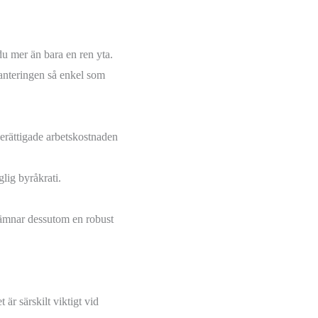
 mer än bara en ren yta.
hanteringen så enkel som
erättigade arbetskostnaden
glig byråkrati.
i lämnar dessutom en robust
 är särskilt viktigt vid