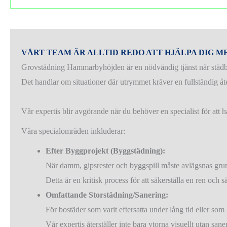
VÅRT TEAM ÄR ALLTID REDO ATT HJÄLPA DIG
Grovstädning Hammarbyhöjden är en nödvändig tjänst när städbe
Det handlar om situationer där utrymmet kräver en fullständig åte
Vår expertis blir avgörande när du behöver en specialist för a
Våra specialområden inkluderar:
Efter Byggprojekt (Byggstädning):
När damm, gipsrester och byggspill måste avlägsnas grund
Detta är en kritisk process för att säkerställa en ren och 
Omfattande Storstädning/Sanering:
För bostäder som varit eftersatta under lång tid eller som 
Vår expertis återställer inte bara ytorna visuellt utan san