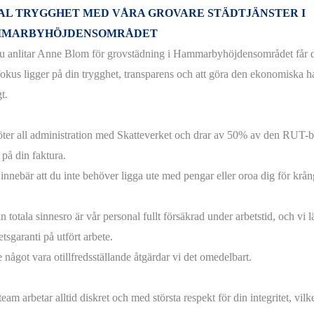
AL TRYGGHET MED VÅRA GROVARE STÄDTJÄNSTER I
MARBYHÖJDENSOMRÅDET
u anlitar Anne Blom för grovstädning i Hammarbyhöjdensområdet får du
fokus ligger på din trygghet, transparens och att göra den ekonomiska 
t.
öter all administration med Skatteverket och drar av 50% av den RUT-b
 på din faktura.
 innebär att du inte behöver ligga ute med pengar eller oroa dig för krån
in totala sinnesro är vår personal fullt försäkrad under arbetstid, och v
etsgaranti på utfört arbete.
 något vara otillfredsställande åtgärdar vi det omedelbart.
eam arbetar alltid diskret och med största respekt för din integritet, vilket