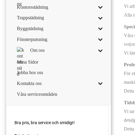
Vi ar
Kontorsstädning
Alla 
Trappstädning
Speci
Byggstädning
Våra 
Fönsterputsning
volym
Om oss
Vi läm
Mina Sidor
Profe
Jobba hos oss
För e
maski
Kontakta oss
Detta
Våra serviceområden
Tidsb
Vi ta
detal
Detta