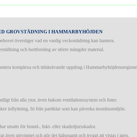
 MED GROVSTÄDNING I HAMMARBYHÖJDEN
hovet överstiger vad en vanlig veckostädning kan hantera.
rställning och bortforsling av större mängder material.
tt hantera komplexa och tidskrävande uppdrag i Hammarbyhöjdensregione
ligt från alla ytor, även bakom ventilationssystem och lister.
säker inflyttning, fri från partiklar som kan påverka inomhusmiljön.
har utsatts för brand-, fukt- eller skadedjursskador.
erar även utrymmet och gör det hälsosamt och tryggt att vistas i igen.