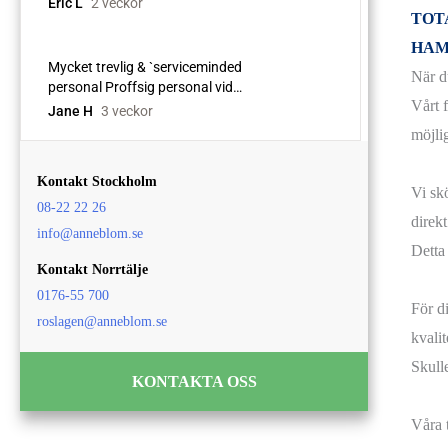
TOT
HAM
När d
Vårt 
möjlig
Kontakt Stockholm
Vi sk
08-22 22 26
direkt
info@anneblom.se
Detta
Kontakt Norrtälje
0176-55 700
För d
roslagen@anneblom.se
kvalit
Skulle
KONTAKTA OSS
Våra t