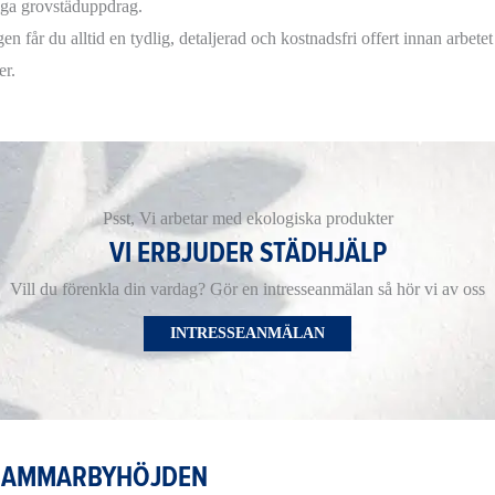
iga grovstäduppdrag.
gen får du alltid en tydlig, detaljerad och kostnadsfri offert innan arbete
er.
Psst, Vi arbetar med ekologiska produkter
VI ERBJUDER STÄDHJÄLP
Vill du förenkla din vardag? Gör en intresseanmälan så hör vi av oss
INTRESSEANMÄLAN
 HAMMARBYHÖJDEN