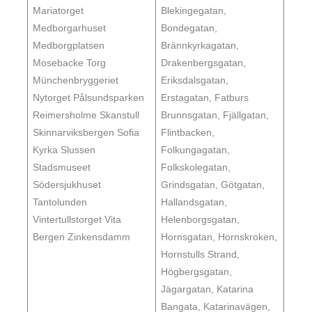
Mariatorget
Blekingegatan,
Medborgarhuset
Bondegatan,
Medborgplatsen
Brännkyrkagatan,
Mosebacke Torg
Drakenbergsgatan,
Münchenbryggeriet
Eriksdalsgatan,
Nytorget Pålsundsparken
Erstagatan, Fatburs
Reimersholme Skanstull
Brunnsgatan, Fjällgatan,
Skinnarviksbergen Sofia
Flintbacken,
Kyrka Slussen
Folkungagatan,
Stadsmuseet
Folkskolegatan,
Södersjukhuset
Grindsgatan, Götgatan,
Tantolunden
Hallandsgatan,
Vintertullstorget Vita
Helenborgsgatan,
Bergen Zinkensdamm
Hornsgatan, Hornskroken,
Hornstulls Strand,
Högbergsgatan,
Jägargatan, Katarina
Bangata, Katarinavägen,