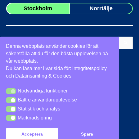
Stockholm
Norrtälje
Sök
Denna webbplats använder cookies för att
efter:
säkerställa att du får den bästa upplevelsen på
Vi stöder
vår webbplats.
Du kan läsa mer i vår sida för:
Integritetspolicy
och
Datainsamling & Cookies
Nödvändiga funktioner
Nödvändiga funktioner
Bättre användarupplevelse
Bättre användarupplevelse
Integritetspolicy
|
Cookies
Statistik och analys
Statistik och analys
Marknadsföring
Marknadsföring
Acceptera
Spara