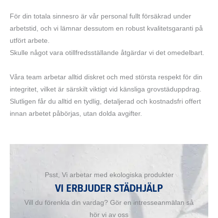
För din totala sinnesro är vår personal fullt försäkrad under
arbetstid, och vi lämnar dessutom en robust kvalitetsgaranti på
utfört arbete.
Skulle något vara otillfredsställande åtgärdar vi det omedelbart.
Våra team arbetar alltid diskret och med största respekt för din
integritet, vilket är särskilt viktigt vid känsliga grovstäduppdrag.
Slutligen får du alltid en tydlig, detaljerad och kostnadsfri offert
innan arbetet påbörjas, utan dolda avgifter.
Psst, Vi arbetar med ekologiska produkter
VI ERBJUDER STÄDHJÄLP
Vill du förenkla din vardag? Gör en intresseanmälan så
hör vi av oss