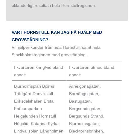
oklanderligt resultat i hela Hornstullregionen.
VAR I HORNSTULL KAN JAG FÅ HJÄLP MED
GROVSTÄDNING?
Vi hjälper kunder från hela Hornstull, samt hela
Stockholmsregionen med grovstädning.
I kvarteren kring/vid bland
I kvarteren utmed bland
annat:
annat:
Bjurholmsplan Björns
Allhelgonagatan,
Trädgård Danvikstull
Barnängsgatan,
Eriksdalshallen Ersta
Bastugatan,
Fatbursparken
Bergsundsgatan,
Helgalunden Hornstull
Bergsunds Strand,
Högalid Katarina Kyrka
Bjurholmsgatan,
Lindvallsplan Långholmen‎
Blecktornsbrinken,