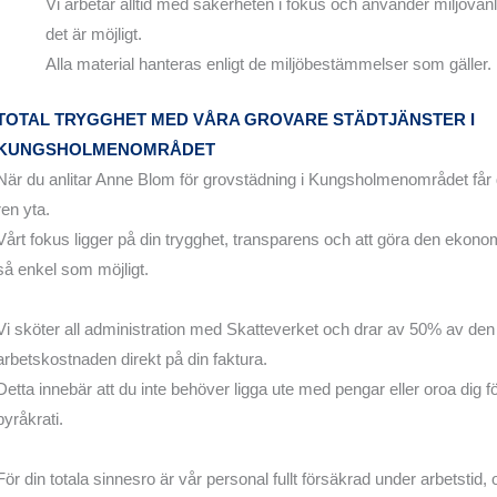
Vi arbetar alltid med säkerheten i fokus och använder miljövän
det är möjligt.
Alla material hanteras enligt de miljöbestämmelser som gäller.
TOTAL TRYGGHET MED VÅRA GROVARE STÄDTJÄNSTER I
KUNGSHOLMENOMRÅDET
När du anlitar Anne Blom för grovstädning i Kungsholmenområdet får
ren yta.
Vårt fokus ligger på din trygghet, transparens och att göra den ekon
så enkel som möjligt.
Vi sköter all administration med Skatteverket och drar av 50% av de
arbetskostnaden direkt på din faktura.
Detta innebär att du inte behöver ligga ute med pengar eller oroa dig fö
byråkrati.
För din totala sinnesro är vår personal fullt försäkrad under arbetstid,