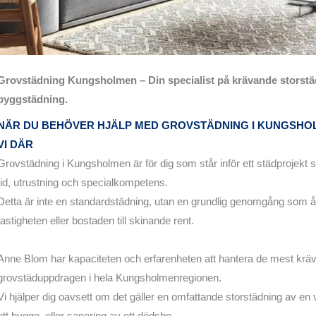
Grovstädning Kungsholmen – Din specialist på krävande storst
byggstädning.
NÄR DU BEHÖVER HJÄLP MED GROVSTÄDNING I KUNGSHOL
VI DÄR
Grovstädning i Kungsholmen är för dig som står inför ett städprojekt 
tid, utrustning och specialkompetens.
Detta är inte en standardstädning, utan en grundlig genomgång som åt
fastigheten eller bostaden till skinande rent.
Anne Blom har kapaciteten och erfarenheten att hantera de mest krä
grovstäduppdragen i hela Kungsholmenregionen.
Vi hjälper dig oavsett om det gäller en omfattande storstädning av en vi
ett bygge, eller sanering av ett dödsbo.