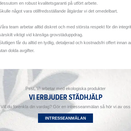
dessutom en robust kvalitetsgaranti på utfört arbete.
Skulle något vara otillfredsställande åtgärdar vi det omedelbart.
Våra team arbetar alltid diskret och med största respekt för din integrite
särskilt viktigt vid känsliga grovstäduppdrag.
Slutligen får du alltid en tydlig, detaljerad och kostnadsfri offert innan 
utan dolda avgifter.
Psst, Vi arbetar med ekologiska produkter
VI ERBJUDER STÄDHJÄLP
Vill du förenkla din vardag? Gör en intresseanmälan så hör vi av oss
INTRESSEANMÄLAN