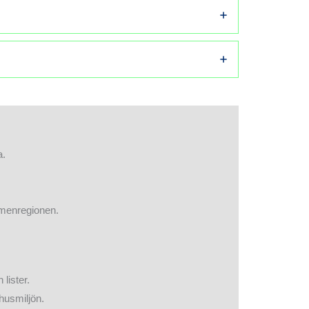
a.
lmenregionen.
lister.
mhusmiljön.