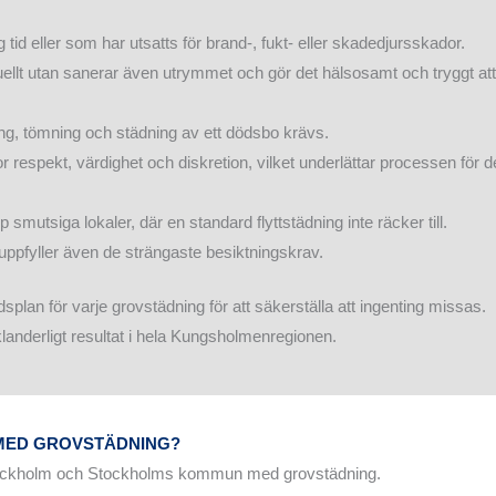
 tid eller som har utsatts för brand-, fukt- eller skadedjursskador.
suellt utan sanerar även utrymmet och gör det hälsosamt och tryggt att 
ring, tömning och städning av ett dödsbo krävs.
respekt, värdighet och diskretion, vilket underlättar processen för d
jup smutsiga lokaler, där en standard flyttstädning inte räcker till.
 uppfyller även de strängaste besiktningskrav.
idsplan för varje grovstädning för att säkerställa att ingenting missas.
landerligt resultat i hela Kungsholmenregionen.
 MED GROVSTÄDNING?
Stockholm och Stockholms kommun med grovstädning.