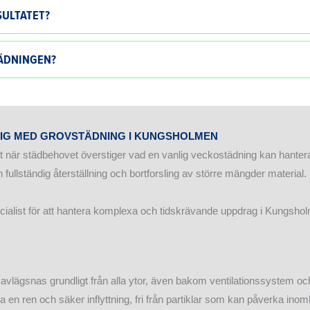
SULTATET?
ÄDNINGEN?
 DIG MED GROVSTÄDNING I KUNGSHOLMEN
 när städbehovet överstiger vad en vanlig veckostädning kan hanter
fullständig återställning och bortforsling av större mängder material.
ecialist för att hantera komplexa och tidskrävande uppdrag i Kungsho
vlägsnas grundligt från alla ytor, även bakom ventilationssystem och 
lla en ren och säker inflyttning, fri från partiklar som kan påverka ino