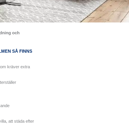
ädning och
MEN SÅ FINNS
som kräver extra
erställer
vande
lla, att städa efter