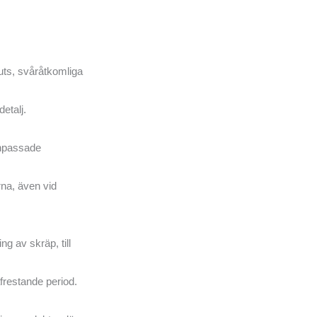
muts, svåråtkomliga
etalj.
anpassade
rna, även vid
g av skräp, till
frestande period.