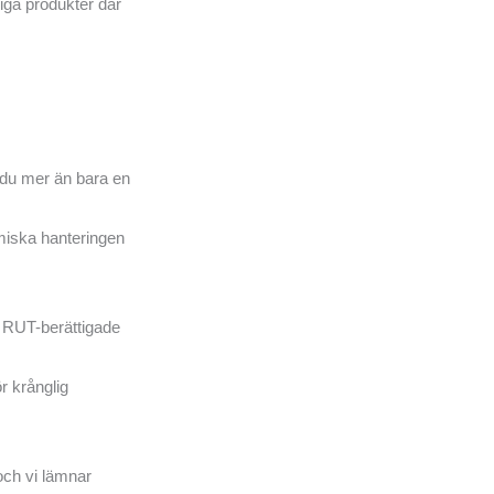
liga produkter där
 du mer än bara en
omiska hanteringen
n RUT-berättigade
r krånglig
 och vi lämnar