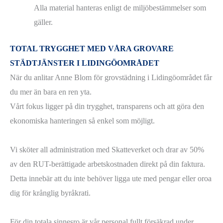
Alla material hanteras enligt de miljöbestämmelser som
gäller.
TOTAL TRYGGHET MED VÅRA GROVARE
STÄDTJÄNSTER I LIDINGÖOMRÅDET
När du anlitar Anne Blom för grovstädning i Lidingöområdet får
du mer än bara en ren yta.
Vårt fokus ligger på din trygghet, transparens och att göra den
ekonomiska hanteringen så enkel som möjligt.
Vi sköter all administration med Skatteverket och drar av 50%
av den RUT-berättigade arbetskostnaden direkt på din faktura.
Detta innebär att du inte behöver ligga ute med pengar eller oroa
dig för krånglig byråkrati.
För din totala sinnesro är vår personal fullt försäkrad under