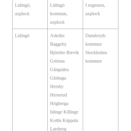
Lidingö,
Lidingö
I regionen,
axplock
kommun,
axplock
axplock
Lidingö
Askrike
Danderyds
Baggeby
kommun
Björnbo Brevik
Stockholms
Grönsta
kommun
Gångsätra
Gåshaga
Hersby
Herserud
Högberga
Islinge Killinge
Kottla Käppala
Larsberg