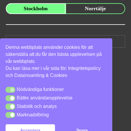
Stockholm
Norrtälje
Sök
efter:
Denna webbplats använder cookies för att
säkerställa att du får den bästa upplevelsen på
Vi stöder
vår webbplats.
Du kan läsa mer i vår sida för:
Integritetspolicy
och
Datainsamling & Cookies
Nödvändiga funktioner
Nödvändiga funktioner
Bättre användarupplevelse
Bättre användarupplevelse
Integritetspolicy
|
Cookies
Statistik och analys
Statistik och analys
Marknadsföring
Marknadsföring
Acceptera
Spara