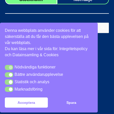
Sök
Denna webbplats använder cookies för att
efter:
säkerställa att du får den bästa upplevelsen på
Vi stöder
vår webbplats.
Du kan läsa mer i vår sida för:
Integritetspolicy
och
Datainsamling & Cookies
Nödvändiga funktioner
Nödvändiga funktioner
Bättre användarupplevelse
Bättre användarupplevelse
Integritetspolicy
|
Cookies
Statistik och analys
Statistik och analys
Marknadsföring
Marknadsföring
Acceptera
Spara