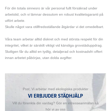
För din totala sinnesro är vår personal fullt försäkrad under
arbetstid, och vi lämnar dessutom en robust kvalitetsgaranti på
utfört arbete.
Skulle något vara otillfredsställande åtgärdar vi det omedelbart.
Våra team arbetar alltid diskret och med största respekt för din
integritet, vilket är särskilt viktigt vid känsliga grovstäduppdrag.
Slutligen får du alltid en tydlig, detaljerad och kostnadsfri offert
innan arbetet påbörjas, utan dolda avgifter.
Psst, Vi arbetar med ekologiska produkter
VI ERBJUDER STÄDHJÄLP
Vill du förenkla din vardag? Gör en intresseanmälan så
hör vi av oss