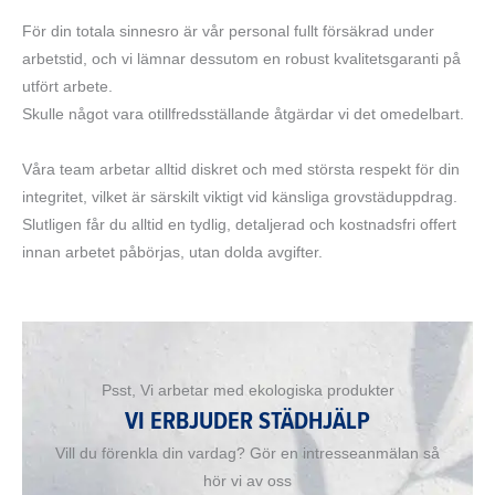
För din totala sinnesro är vår personal fullt försäkrad under
arbetstid, och vi lämnar dessutom en robust kvalitetsgaranti på
utfört arbete.
Skulle något vara otillfredsställande åtgärdar vi det omedelbart.
Våra team arbetar alltid diskret och med största respekt för din
integritet, vilket är särskilt viktigt vid känsliga grovstäduppdrag.
Slutligen får du alltid en tydlig, detaljerad och kostnadsfri offert
innan arbetet påbörjas, utan dolda avgifter.
Psst, Vi arbetar med ekologiska produkter
VI ERBJUDER STÄDHJÄLP
Vill du förenkla din vardag? Gör en intresseanmälan så
hör vi av oss