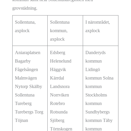
grovstädning.
Sollentuna,
Sollentuna
I närområdet,
axplock
kommun,
axplock
axplock
Aniaraplatsen
Edsberg
Danderyds
Bagarby
Helenelund
kommun
Fågelsången
Häggvik
Lidingö
Malmvägen
Kärrdal
kommun Solna
Nytorp Skälby
Landsnora
kommun
Sollentuna
Norrviken
Stockholms
Tureberg
Rotebro
kommun
Turebergs Torg
Rotsunda
Sundbybergs
Töjnan
Sjöberg
kommun Täby
Törnskogen
kommun