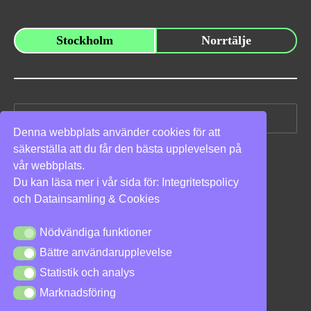
Stockholm
Norrtälje
Sök
efter:
Denna webbplats använder cookies för att
säkerställa att du får den bästa upplevelsen på
Vi stöder
vår webbplats.
Du kan läsa mer i vår sida för:
Integritetspolicy
och
Datainsamling & Cookies
Nödvändiga funktioner
Nödvändiga funktioner
Bättre användarupplevelse
Bättre användarupplevelse
Integritetspolicy
|
Cookies
Statistik och analys
Statistik och analys
Marknadsföring
Marknadsföring