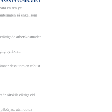
 VASASTANOMRÅDET
ara en ren yta.
hanteringen så enkel som
erättigade arbetskostnaden
glig byråkrati.
i lämnar dessutom en robust
 är särskilt viktigt vid
t påbörjas, utan dolda