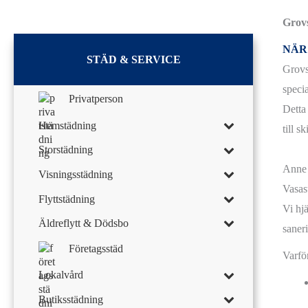
Grovs
NÄR
STÄD & SERVICE
Grovst
speci
Privatperson
Detta
Hemstädning
till s
Storstädning
Anne 
Visningsstädning
Vasas
Flyttstädning
Vi hjä
Äldreflytt & Dödsbo
saner
Företagsstäd
Varför
Lokalvård
Butiksstädning