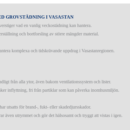
MED GROVSTÄDNING I VASASTAN
verstiger vad en vanlig veckostädning kan hantera.
rställning och bortforsling av större mängder material.
t hantera komplexa och tidskrävande uppdrag i Vasastanregionen.
ligt från alla ytor, även bakom ventilationssystem och lister.
säker inflyttning, fri från partiklar som kan påverka inomhusmiljön.
har utsatts för brand-, fukt- eller skadedjursskador.
erar även utrymmet och gör det hälsosamt och tryggt att vistas i igen.