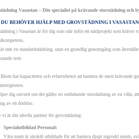
tädning Vasastan – Din specialist på krävande storstädning och b
 DU BEHÖVER HJÄLP MED GROVSTÄDNING I VASASTAN 
ädning i Vasastan är för dig som står inför ett städprojekt som kräver ex
alkompetens.
 är inte en standardstädning, utan en grundlig genomgång som återställer
kinande rent.
Blom har kapaciteten och erfarenheten att hantera de mest krävande gr
tanregionen.
lper dig oavsett om det gäller en omfattande storstädning av en villa, att 
ing av ett dödsbo.
 vi är din ideella partner för grovstädning:
Specialutbildad Personal:
Våra team är särskilt utbildade för att hantera djupt ingrodd smuts, s