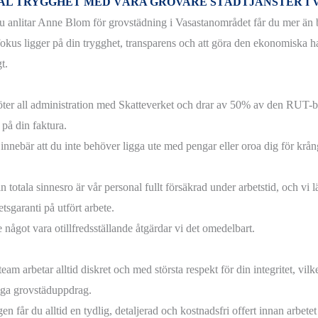
AL TRYGGHET MED VÅRA GROVARE STÄDTJÄNSTER I
u anlitar Anne Blom för grovstädning i Vasastanområdet får du mer än b
fokus ligger på din trygghet, transparens och att göra den ekonomiska 
t.
öter all administration med Skatteverket och drar av 50% av den RUT-b
 på din faktura.
 innebär att du inte behöver ligga ute med pengar eller oroa dig för krån
in totala sinnesro är vår personal fullt försäkrad under arbetstid, och v
etsgaranti på utfört arbete.
 något vara otillfredsställande åtgärdar vi det omedelbart.
eam arbetar alltid diskret och med största respekt för din integritet, vilket
iga grovstäduppdrag.
gen får du alltid en tydlig, detaljerad och kostnadsfri offert innan arbete