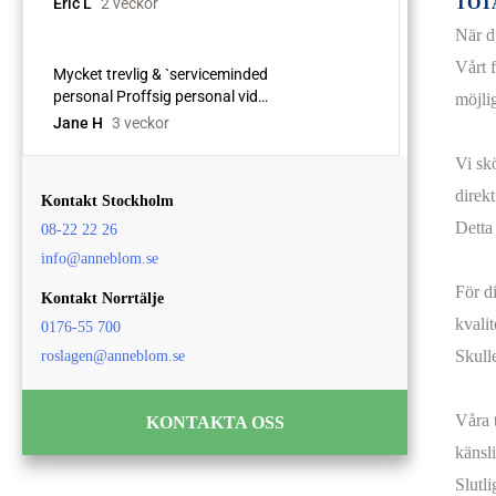
TOT
När d
Vårt 
möjlig
Vi sk
direkt
Kontakt Stockholm
Detta
08-22 22 26
info@anneblom.se
För d
Kontakt Norrtälje
kvalit
0176-55 700
Skulle
roslagen@anneblom.se
Våra t
KONTAKTA OSS
känsl
Slutli