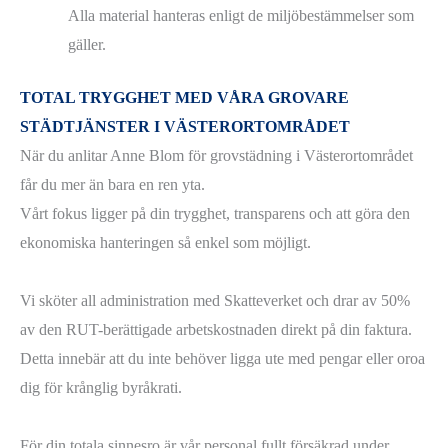
Alla material hanteras enligt de miljöbestämmelser som
gäller.
TOTAL TRYGGHET MED VÅRA GROVARE
STÄDTJÄNSTER I VÄSTERORTOMRÅDET
När du anlitar Anne Blom för grovstädning i Västerortområdet
får du mer än bara en ren yta.
Vårt fokus ligger på din trygghet, transparens och att göra den
ekonomiska hanteringen så enkel som möjligt.
Vi sköter all administration med Skatteverket och drar av 50%
av den RUT-berättigade arbetskostnaden direkt på din faktura.
Detta innebär att du inte behöver ligga ute med pengar eller oroa
dig för krånglig byråkrati.
För din totala sinnesro är vår personal fullt försäkrad under