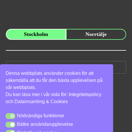
Stockholm
Norrtälje
Sök
efter:
Denna webbplats använder cookies för att
säkerställa att du får den bästa upplevelsen på
Vi stöder
vår webbplats.
Du kan läsa mer i vår sida för:
Integritetspolicy
och
Datainsamling & Cookies
Nödvändiga funktioner
Nödvändiga funktioner
Bättre användarupplevelse
Bättre användarupplevelse
Integritetspolicy
|
Cookies