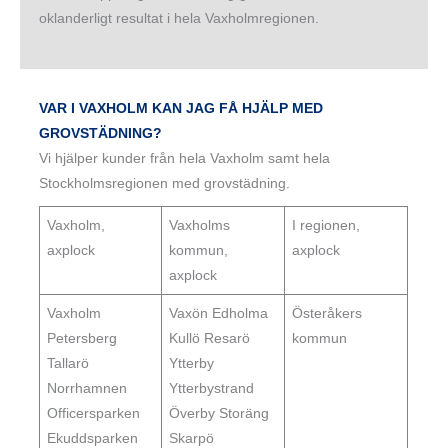
oklanderligt resultat i hela Vaxholmregionen.
VAR I VAXHOLM KAN JAG FÅ HJÄLP MED
GROVSTÄDNING?
Vi hjälper kunder från hela Vaxholm samt hela
Stockholmsregionen med grovstädning.
Vaxholm,
Vaxholms
I regionen,
axplock
kommun,
axplock
axplock
Vaxholm
Vaxön Edholma
Österåkers
Petersberg
Kullö Resarö
kommun
Tallarö
Ytterby
Norrhamnen
Ytterbystrand
Officersparken
Överby Storäng
Ekuddsparken
Skarpö