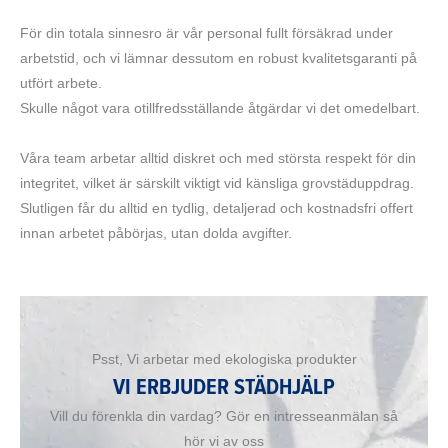
För din totala sinnesro är vår personal fullt försäkrad under
arbetstid, och vi lämnar dessutom en robust kvalitetsgaranti på
utfört arbete.
Skulle något vara otillfredsställande åtgärdar vi det omedelbart.
Våra team arbetar alltid diskret och med största respekt för din
integritet, vilket är särskilt viktigt vid känsliga grovstäduppdrag.
Slutligen får du alltid en tydlig, detaljerad och kostnadsfri offert
innan arbetet påbörjas, utan dolda avgifter.
Psst, Vi arbetar med ekologiska produkter
VI ERBJUDER STÄDHJÄLP
Vill du förenkla din vardag? Gör en intresseanmälan så
hör vi av oss