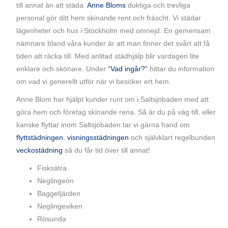
till annat än att städa.
Anne Bloms
duktiga och trevliga
personal gör ditt hem skinande rent och fräscht. Vi städar
lägenheter och hus i Stockholm med omnejd. En gemensam
nämnare bland våra kunder är att man finner det svårt att få
tiden att räcka till. Med anlitad städhjälp blir vardagen lite
enklare och skönare. Under
“Vad ingår?”
hittar du information
om vad vi generellt utför när vi besöker ert hem.
Anne Blom har hjälpt kunder runt om i Saltsjöbaden med att
göra hem och företag skinande rena. Så är du på väg till, eller
kanske flyttar inom Saltsjöbaden tar vi gärna hand om
flyttstädningen
,
visningsstädningen
och självklart regelbunden
veckostädning
så du får tid över till annat!
Fisksätra
Neglingeön
Baggefjärden
Neglingeviken
Rösunda