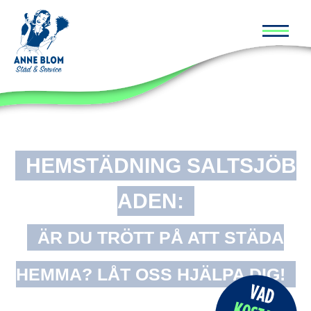
Huvud
HEMSTÄDNING SALTSJÖB
ADEN:
ÄR DU TRÖTT PÅ ATT STÄDA
HEMMA? LÅT OSS HJÄLPA DIG!