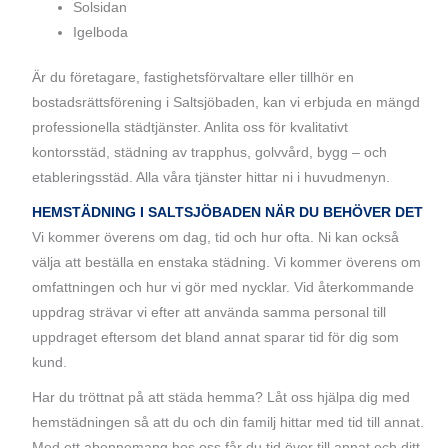
Solsidan
Igelboda
Är du företagare, fastighetsförvaltare eller tillhör en
bostadsrättsförening i Saltsjöbaden, kan vi erbjuda en mängd
professionella städtjänster. Anlita oss för kvalitativt
kontorsstäd, städning av trapphus, golvvård, bygg – och
etableringsstäd. Alla våra tjänster hittar ni i huvudmenyn.
HEMSTÄDNING I SALTSJÖBADEN NÄR DU BEHÖVER DET
Vi kommer överens om dag, tid och hur ofta. Ni kan också
välja att beställa en enstaka städning. Vi kommer överens om
omfattningen och hur vi gör med nycklar. Vid återkommande
uppdrag strävar vi efter att använda samma personal till
uppdraget eftersom det bland annat sparar tid för dig som
kund.
Har du tröttnat på att städa hemma? Låt oss hjälpa dig med
hemstädningen så att du och din familj hittar med tid till annat.
Med ett abonnemang hos oss får du tid över till annat och ditt