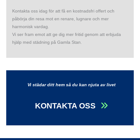
Kontakta oss idag för att få en kostnadsfri offert och
påbörja din resa mot en renare, lugnare och mer
harmonisk vardag.
Vi ser fram emot att ge dig mer fritid genom att erbjuda
hjälp med städning på Gamla Stan.
Vi städar ditt hem så du kan njuta av livet
KONTAKTA OSS