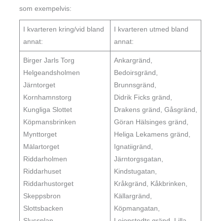
som exempelvis:
I kvarteren kring/vid bland
I kvarteren utmed bland
annat:
annat:
Birger Jarls Torg
Ankargränd,
Helgeandsholmen
Bedoirsgränd,
Järntorget
Brunnsgränd,
Kornhamnstorg
Didrik Ficks gränd,
Kungliga Slottet
Drakens gränd, Gåsgränd,
Köpmansbrinken
Göran Hälsinges gränd,
Mynttorget
Heliga Lekamens gränd,
Mälartorget
Ignatiigränd,
Riddarholmen
Järntorgsgatan,
Riddarhuset
Kindstugatan,
Riddarhustorget
Kråkgränd, Kåkbrinken,
Skeppsbron
Källargränd,
Slottsbacken
Köpmangatan,
Slussplan
Lejonstedts gränd, Lilla