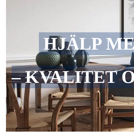
HJÄLP M
– KVALITET 