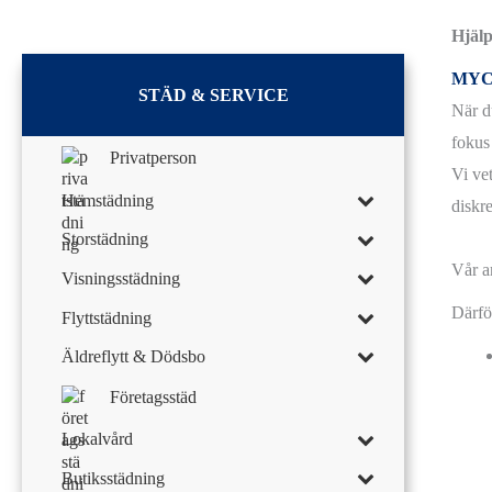
Hjälp
MYC
STÄD & SERVICE
När d
fokus 
Privatperson
Vi vet
Hemstädning
diskre
Storstädning
Vår a
Visningsstädning
Därfö
Flyttstädning
Äldreflytt & Dödsbo
Företagsstäd
Lokalvård
Butiksstädning