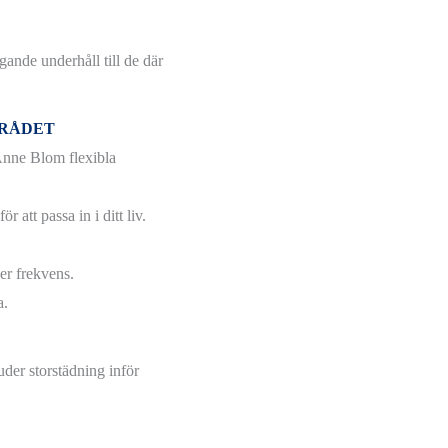
gande underhåll till de där
MRÅDET
 Anne Blom flexibla
 att passa in i ditt liv.
er frekvens.
a.
uder storstädning inför