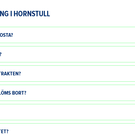
NG I HORNSTULL
OSTA?
?
TRAKTEN?
GLÖMS BORT?
TET?