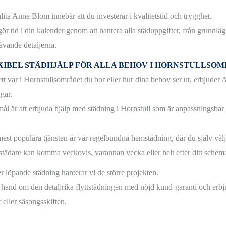
lita Anne Blom innebär att du investerar i kvalitetstid och trygghet.
gör tid i din kalender genom att hantera alla städuppgifter, från grundläg
rävande detaljerna.
XIBEL STÄDHJÄLP FÖR ALLA BEHOV I HORNSTULLSO
tt var i Hornstullsområdet du bor eller hur dina behov ser ut, erbjuder
gar.
ål är att erbjuda hjälp med städning i Hornstull som är anpassningsbar för
est populära tjänsten är vår regelbundna hemstädning, där du själv välj
städare kan komma veckovis, varannan vecka eller helt efter ditt schem
r löpande städning hanterar vi de större projekten.
r hand om den detaljrika flyttstädningen med nöjd kund-garanti och erbj
 eller säsongsskiften.