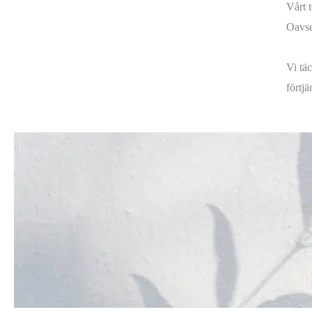
Vårt 
Oavset
Vi täc
förtjä