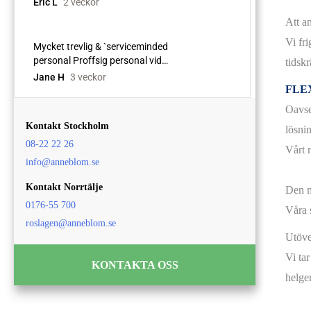
Att an
Vi fri
tidsk
FLE
Oavse
Kontakt Stockholm
lösnin
08-22 22 26
Vårt m
info@anneblom.se
Kontakt Norrtälje
Den m
0176-55 700
Våra 
roslagen@anneblom.se
Utöve
Vi ta
KONTAKTA OSS
helger