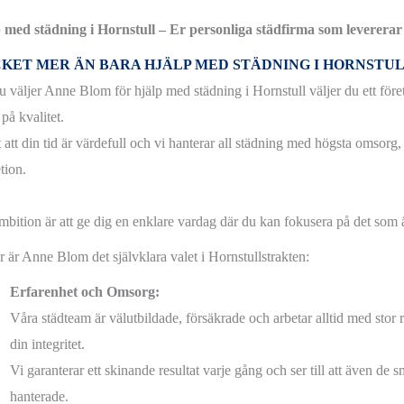
 med städning i Hornstull – Er personliga städfirma som levererar 
KET MER ÄN BARA HJÄLP MED STÄDNING I HORNSTU
u väljer Anne Blom för hjälp med städning i Hornstull väljer du ett för
på kvalitet.
 att din tid är värdefull och vi hanterar all städning med högsta omsorg,
tion.
mbition är att ge dig en enklare vardag där du kan fokusera på det som är
r är Anne Blom det självklara valet i Hornstullstrakten:
Erfarenhet och Omsorg:
Våra städteam är välutbildade, försäkrade och arbetar alltid med stor 
din integritet.
Vi garanterar ett skinande resultat varje gång och ser till att även de s
hanterade.