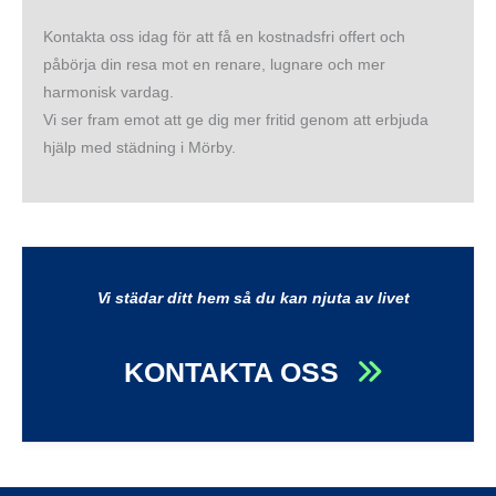
Kontakta oss idag för att få en kostnadsfri offert och
påbörja din resa mot en renare, lugnare och mer
harmonisk vardag.
Vi ser fram emot att ge dig mer fritid genom att erbjuda
hjälp med städning i Mörby.
Vi städar ditt hem så du kan njuta av livet
KONTAKTA OSS