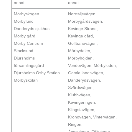
annat:
annat:
Mörbyskogen
Norrtäljevägen,
Mörbylund
Mörbygårdsvägen,
Danderyds sjukhus
Kevinge Strand,
Mörby gård
Kevinge gård,
Mörby Centrum
Golfbanevägen,
Stocksund
Mörbydalen,
Djursholms
Mörbyhöjden,
församlingsgård
Vendevägen, Mörbyleden,
Djursholms Ösby Station
Gamla landsvägen,
Mörbyskolan
Danderydsvägen,
Svärdsvägen,
Klubbvägen,
Kevingeringen,
Klingstavägen,
Kronovägen, Vintervägen,
Ringen,
Ängsvägen, Fältvägen,