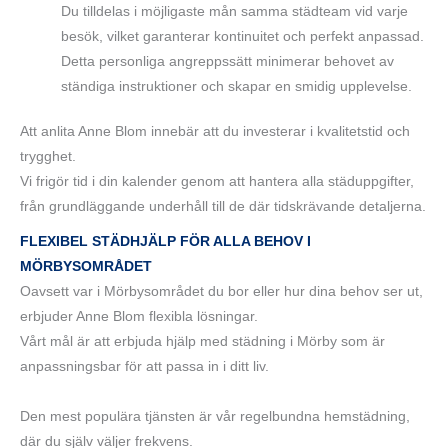
Du tilldelas i möjligaste mån samma städteam vid varje
besök, vilket garanterar kontinuitet och perfekt anpassad.
Detta personliga angreppssätt minimerar behovet av
ständiga instruktioner och skapar en smidig upplevelse.
Att anlita Anne Blom innebär att du investerar i kvalitetstid och
trygghet.
Vi frigör tid i din kalender genom att hantera alla städuppgifter,
från grundläggande underhåll till de där tidskrävande detaljerna.
FLEXIBEL STÄDHJÄLP FÖR ALLA BEHOV I
MÖRBYSOMRÅDET
Oavsett var i Mörbysområdet du bor eller hur dina behov ser ut,
erbjuder Anne Blom flexibla lösningar.
Vårt mål är att erbjuda hjälp med städning i Mörby som är
anpassningsbar för att passa in i ditt liv.
Den mest populära tjänsten är vår regelbundna hemstädning,
där du själv väljer frekvens.