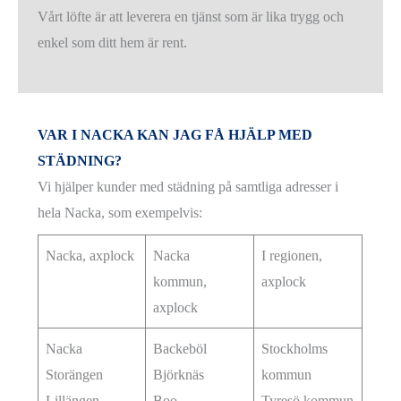
Vårt löfte är att leverera en tjänst som är lika trygg och
enkel som ditt hem är rent.
VAR I NACKA KAN JAG FÅ HJÄLP MED
STÄDNING?
Vi hjälper kunder med städning på samtliga adresser i
hela Nacka, som exempelvis:
Nacka, axplock
Nacka
I regionen,
kommun,
axplock
axplock
Nacka
Backeböl
Stockholms
Storängen
Björknäs
kommun
Lillängen
Boo
Tyresö kommun