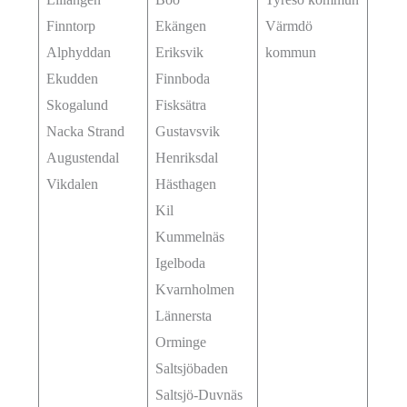
Finntorp
Ekängen
Värmdö
Alphyddan
Eriksvik
kommun
Ekudden
Finnboda
Skogalund
Fisksätra
Nacka Strand
Gustavsvik
Augustendal
Henriksdal
Vikdalen
Hästhagen
Kil
Kummelnäs
Igelboda
Kvarnholmen
Lännersta
Orminge
Saltsjöbaden
Saltsjö-Duvnäs